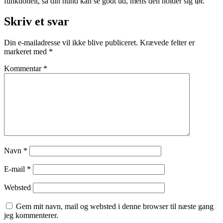
funktionelt, så din hund kan se godt ud, mens den holder sig tør.
Skriv et svar
Din e-mailadresse vil ikke blive publiceret.
Krævede felter er
markeret med
*
Kommentar
*
Navn
*
E-mail
*
Websted
Gem mit navn, mail og websted i denne browser til næste gang
jeg kommenterer.