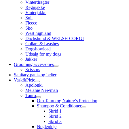
Vinterdragter
Regnjakke
Vinterjakke
Suit
Fleece
Sko
West highland
Dachshund & WELSH CORGI
Collars & Leashes
Dogshowlead
Udsalg for my dogs
Jakker
Grooming accessories
Scissors
Sanitary pants og belter
Vask&Pleje
Apolonki
Melanie Newman
Tauro
Om Tauro og Nature’s Protection
Shampoo & Conditioner
Skrid 1
Skrid 2
Skrid 3
Neglepleje