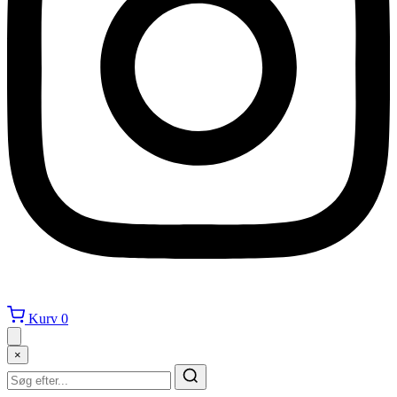
Kurv
0
×