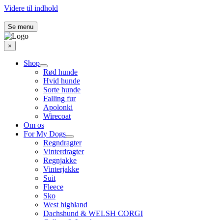
Videre til indhold
Se menu
×
Shop
Rød hunde
Hvid hunde
Sorte hunde
Falling fur
Apolonki
Wirecoat
Om os
For My Dogs
Regndragter
Vinterdragter
Regnjakke
Vinterjakke
Suit
Fleece
Sko
West highland
Dachshund & WELSH CORGI