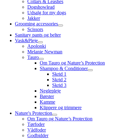
Collars & Leashes
Dogshowlead
Udsalg for my dogs
Jakker
Grooming accessories
Scissors
Sanitary pants og belter
Vask&Pleje
Apolonki
Melanie Newman
Tauro
Om Tauro og Nature’s Protection
Shampoo & Conditioner
Skrid 1
Skrid 2
Skrid 3
Neglepleje
Børster
Kamme
Klippere og trimmere
Nature's Protection
Om Tauro og Nature’s Protection
Tørfoder
Vådfoder
Godbidder