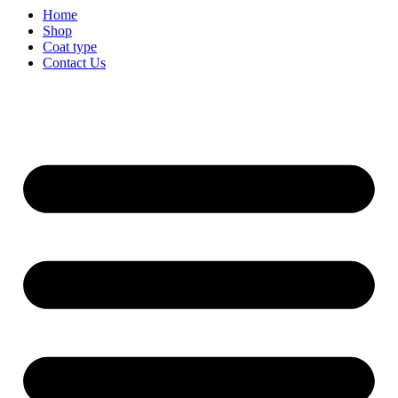
Home
Shop
Coat type
Contact Us