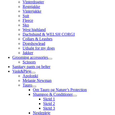
Vinterdragter
Regnjakke
Vinterjakke
Suit
Fleece
Sko
West highland
Dachshund & WELSH CORGI
Collars & Leashes
Dogshowlead
Udsalg for my dogs
Jakker
Grooming accessories
Scissors
Sanitary pants og belter
Vask&Pleje
Apolonki
Melanie Newman
Tauro
Om Tauro og Nature’s Protection
Shampoo & Conditioner
Skrid 1
Skrid 2
Skrid 3
Neglepleje