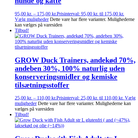
hunde og katte
95,00
kr.
–
175,00
kr.
Prisinterval: 95,00 kr. til 175,00 kr.
Vælg muligheder
Dette vare har flere varianter. Mulighederne
kan vælges på varesiden
Tilbud!
GROW Duck Trainers, andekød 70%,
andeben 30%, 100% naturlig uden
konserveringsmidler og kemiske
tilsætningsstoffer
25,00
kr.
–
110,00
kr.
Prisinterval: 25,00 kr. til 110,00 kr.
Vælg
muligheder
Dette vare har flere varianter. Mulighederne kan
vælges på varesiden
Tilbud!