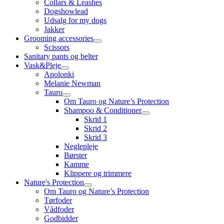
Collars & Leashes
Dogshowlead
Udsalg for my dogs
Jakker
Grooming accessories
Scissors
Sanitary pants og belter
Vask&Pleje
Apolonki
Melanie Newman
Tauro
Om Tauro og Nature’s Protection
Shampoo & Conditioner
Skrid 1
Skrid 2
Skrid 3
Neglepleje
Børster
Kamme
Klippere og trimmere
Nature's Protection
Om Tauro og Nature’s Protection
Tørfoder
Vådfoder
Godbidder