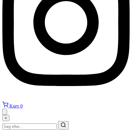
Kurv
0
×