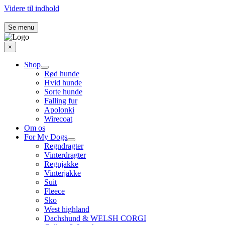
Videre til indhold
Se menu
×
Shop
Rød hunde
Hvid hunde
Sorte hunde
Falling fur
Apolonki
Wirecoat
Om os
For My Dogs
Regndragter
Vinterdragter
Regnjakke
Vinterjakke
Suit
Fleece
Sko
West highland
Dachshund & WELSH CORGI