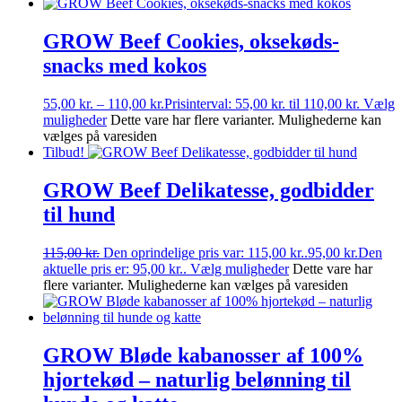
GROW Beef Cookies, oksekøds-
snacks med kokos
55,00
kr.
–
110,00
kr.
Prisinterval: 55,00 kr. til 110,00 kr.
Vælg
muligheder
Dette vare har flere varianter. Mulighederne kan
vælges på varesiden
Tilbud!
GROW Beef Delikatesse, godbidder
til hund
115,00
kr.
Den oprindelige pris var: 115,00 kr..
95,00
kr.
Den
aktuelle pris er: 95,00 kr..
Vælg muligheder
Dette vare har
flere varianter. Mulighederne kan vælges på varesiden
GROW Bløde kabanosser af 100%
hjortekød – naturlig belønning til