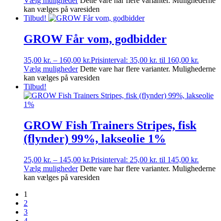
Vælg muligheder
Dette vare har flere varianter. Mulighederne
kan vælges på varesiden
Tilbud!
GROW Får vom, godbidder
35,00
kr.
–
160,00
kr.
Prisinterval: 35,00 kr. til 160,00 kr.
Vælg muligheder
Dette vare har flere varianter. Mulighederne
kan vælges på varesiden
Tilbud!
GROW Fish Trainers Stripes, fisk
(flynder) 99%, lakseolie 1%
25,00
kr.
–
145,00
kr.
Prisinterval: 25,00 kr. til 145,00 kr.
Vælg muligheder
Dette vare har flere varianter. Mulighederne
kan vælges på varesiden
1
2
3
4