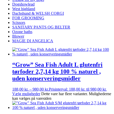
Dogshowlead
West highland
Dachshund & WELSH CORGI
FOR GROOMING
Scissors
SANITARY PANTS OG BELTER
Ozone baths
Blower
MAGIE DI ANGELICA
“Grow” Sea Fish Adult L glutenfri
tørfoder 2,7,14 kg 100 % naturel ,
uden konserveringsmidler
188,00
kr.
–
980,00
kr.
Prisinterval: 188,00 kr. til 980,00 kr.
Vælg muligheder
Dette vare har flere varianter. Mulighederne
kan vælges på varesiden