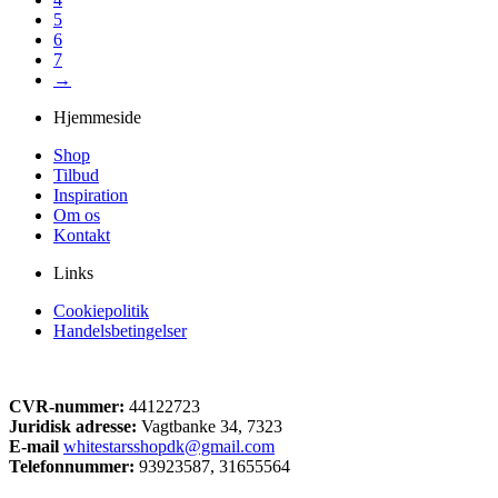
5
6
7
→
Hjemmeside
Shop
Tilbud
Inspiration
Om os
Kontakt
Links
Cookiepolitik
Handelsbetingelser
CVR-nummer:
44122723
Juridisk adresse:
Vagtbanke 34, 7323
E-mail
whitestarsshopdk@gmail.com
Telefonnummer:
93923587, 31655564