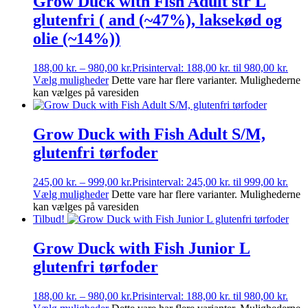
Grow Duck with Fish Adult str L
glutenfri ( and (~47%), laksekød og
olie (~14%))
188,00
kr.
–
980,00
kr.
Prisinterval: 188,00 kr. til 980,00 kr.
Vælg muligheder
Dette vare har flere varianter. Mulighederne
kan vælges på varesiden
Grow Duck with Fish Adult S/M,
glutenfri tørfoder
245,00
kr.
–
999,00
kr.
Prisinterval: 245,00 kr. til 999,00 kr.
Vælg muligheder
Dette vare har flere varianter. Mulighederne
kan vælges på varesiden
Tilbud!
Grow Duck with Fish Junior L
glutenfri tørfoder
188,00
kr.
–
980,00
kr.
Prisinterval: 188,00 kr. til 980,00 kr.