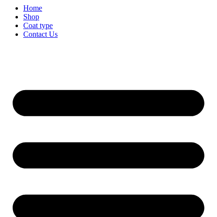
Home
Shop
Coat type
Contact Us