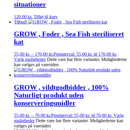
situationer
120,00
kr.
Tilføj til kurv
Tilbud!
GROW , Foder , Sea Fish steriliseret
kat
55,00
kr.
–
170,00
kr.
Prisinterval: 55,00 kr. til 170,00 kr.
Vælg muligheder
Dette vare har flere varianter. Mulighederne
kan vælges på varesiden
GROW , vildtgodbidder , 100%
Naturligt produkt uden
konserveringsmidler
55,00
kr.
–
70,00
kr.
Prisinterval: 55,00 kr. til 70,00 kr.
Vælg
muligheder
Dette vare har flere varianter. Mulighederne kan
vælges på varesiden