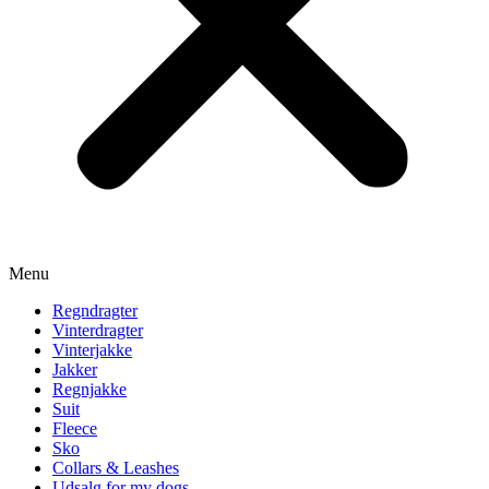
Menu
Regndragter
Vinterdragter
Vinterjakke
Jakker
Regnjakke
Suit
Fleece
Sko
Collars & Leashes
Udsalg for my dogs