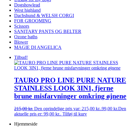
Dogshowlead
West highland
Dachshund & WELSH CORGI
FOR GROOMING
Scissors
SANITARY PANTS OG BELTER
Ozone baths
Blower
MAGIE DI ANGELICA
Tilbud!
TAURO PRO LINE PURE NATURE
STAINLESS LOOK 3IN1, fjerne
brune misfarvninger omkring øjnene
215,00
kr.
Den oprindelige pris var: 215,00 kr..
99,00
kr.
Den
aktuelle pris er: 99,00 kr..
Tilføj til kurv
Hjemmeside