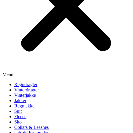
Menu
Regndragter
Vinterdragter
Vinterjakke
Jakker
Regnjakke
Suit
Fleece
Sko
Collars & Leashes
Udsalg for my dogs