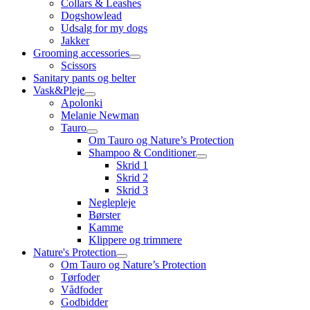
Collars & Leashes
Dogshowlead
Udsalg for my dogs
Jakker
Grooming accessories
Scissors
Sanitary pants og belter
Vask&Pleje
Apolonki
Melanie Newman
Tauro
Om Tauro og Nature’s Protection
Shampoo & Conditioner
Skrid 1
Skrid 2
Skrid 3
Neglepleje
Børster
Kamme
Klippere og trimmere
Nature's Protection
Om Tauro og Nature’s Protection
Tørfoder
Vådfoder
Godbidder