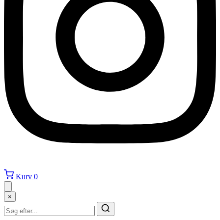
Kurv
0
×