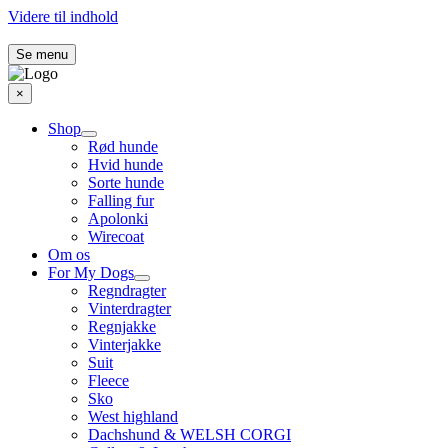
Videre til indhold
Se menu
×
Shop
Rød hunde
Hvid hunde
Sorte hunde
Falling fur
Apolonki
Wirecoat
Om os
For My Dogs
Regndragter
Vinterdragter
Regnjakke
Vinterjakke
Suit
Fleece
Sko
West highland
Dachshund & WELSH CORGI