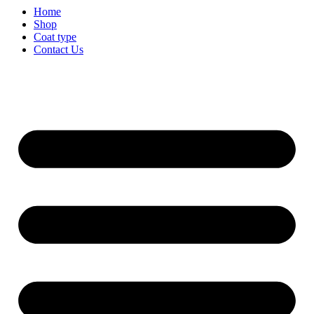
Home
Shop
Coat type
Contact Us