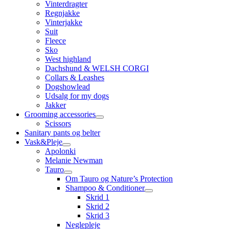
Vinterdragter
Regnjakke
Vinterjakke
Suit
Fleece
Sko
West highland
Dachshund & WELSH CORGI
Collars & Leashes
Dogshowlead
Udsalg for my dogs
Jakker
Grooming accessories
Scissors
Sanitary pants og belter
Vask&Pleje
Apolonki
Melanie Newman
Tauro
Om Tauro og Nature’s Protection
Shampoo & Conditioner
Skrid 1
Skrid 2
Skrid 3
Neglepleje