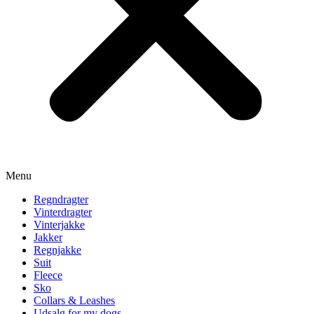
Menu
Regndragter
Vinterdragter
Vinterjakke
Jakker
Regnjakke
Suit
Fleece
Sko
Collars & Leashes
Udsalg for my dogs