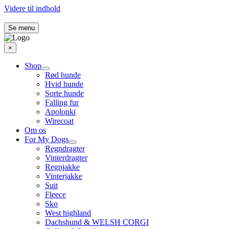
Videre til indhold
Se menu
×
Shop
Rød hunde
Hvid hunde
Sorte hunde
Falling fur
Apolonki
Wirecoat
Om os
For My Dogs
Regndragter
Vinterdragter
Regnjakke
Vinterjakke
Suit
Fleece
Sko
West highland
Dachshund & WELSH CORGI