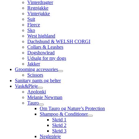
Vinterdragter
Regnjakke
Vinterjakke
Suit
Fleece
Sko
West highland
Dachshund & WELSH CORGI
Collars & Leashes
Dogshowlead
Udsalg for my dogs
Jakker
Grooming accessories
Scissors
Sanitary pants og belter
Vask&Pleje
Apolonki
Melanie Newman
Tauro
Om Tauro og Nature’s Protection
Shampoo & Conditioner
Skrid 1
Skrid 2
Skrid 3
Neglepleje