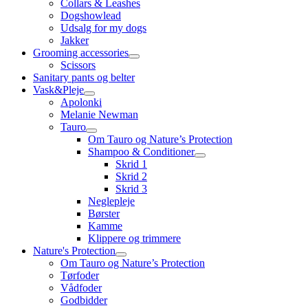
Collars & Leashes
Dogshowlead
Udsalg for my dogs
Jakker
Grooming accessories
Scissors
Sanitary pants og belter
Vask&Pleje
Apolonki
Melanie Newman
Tauro
Om Tauro og Nature’s Protection
Shampoo & Conditioner
Skrid 1
Skrid 2
Skrid 3
Neglepleje
Børster
Kamme
Klippere og trimmere
Nature's Protection
Om Tauro og Nature’s Protection
Tørfoder
Vådfoder
Godbidder