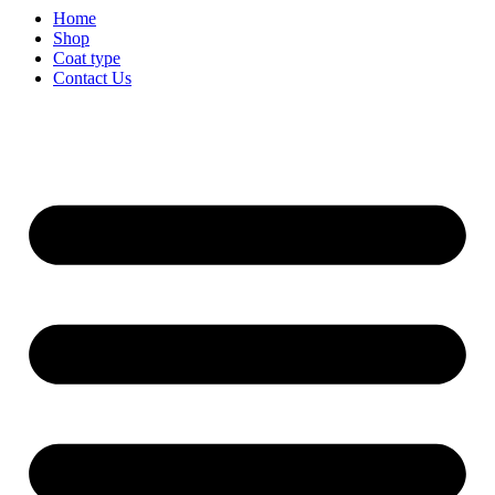
Home
Shop
Coat type
Contact Us