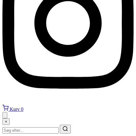
Kurv
0
×