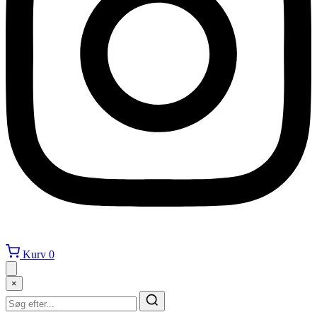
Kurv
0
×