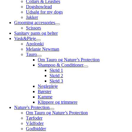
Collars & Leashes
Dogshowlead
Udsalg for my dogs
Jakker
Grooming accessories
Scissors
Sanitary pants og belter
Vask&Pleje
Apolonki
Melanie Newman
Tauro
Om Tauro og Nature’s Protection
Shampoo & Conditioner
Skrid 1
Skrid 2
Skrid 3
Neglepleje
Børster
Kamme
Klippere og trimmere
Nature's Protection
Om Tauro og Nature’s Protection
Tørfoder
Vådfoder
Godbidder