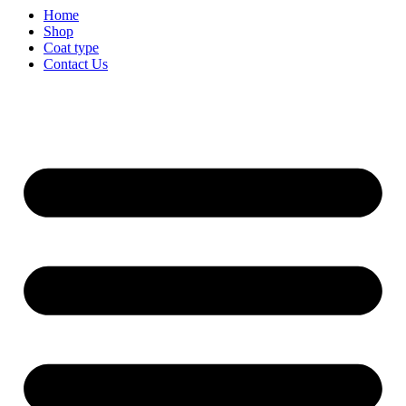
Home
Shop
Coat type
Contact Us