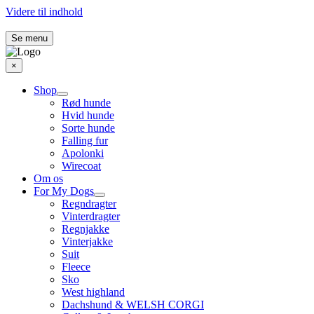
Videre til indhold
Se menu
×
Shop
Rød hunde
Hvid hunde
Sorte hunde
Falling fur
Apolonki
Wirecoat
Om os
For My Dogs
Regndragter
Vinterdragter
Regnjakke
Vinterjakke
Suit
Fleece
Sko
West highland
Dachshund & WELSH CORGI