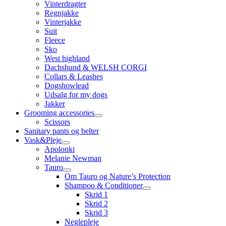
Vinterdragter
Regnjakke
Vinterjakke
Suit
Fleece
Sko
West highland
Dachshund & WELSH CORGI
Collars & Leashes
Dogshowlead
Udsalg for my dogs
Jakker
Grooming accessories
Scissors
Sanitary pants og belter
Vask&Pleje
Apolonki
Melanie Newman
Tauro
Om Tauro og Nature’s Protection
Shampoo & Conditioner
Skrid 1
Skrid 2
Skrid 3
Neglepleje