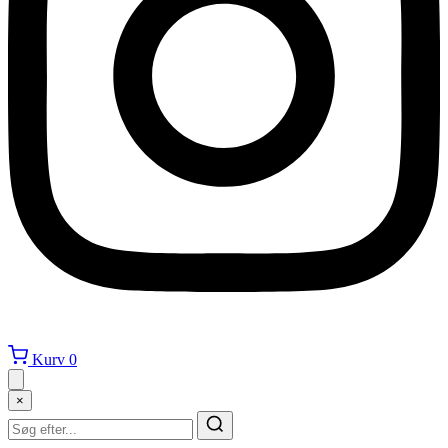
Kurv
0
×