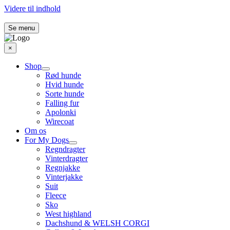
Videre til indhold
Se menu
×
Shop
Rød hunde
Hvid hunde
Sorte hunde
Falling fur
Apolonki
Wirecoat
Om os
For My Dogs
Regndragter
Vinterdragter
Regnjakke
Vinterjakke
Suit
Fleece
Sko
West highland
Dachshund & WELSH CORGI