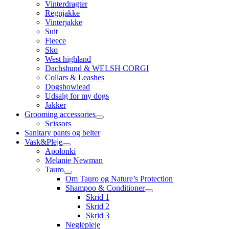
Vinterdragter
Regnjakke
Vinterjakke
Suit
Fleece
Sko
West highland
Dachshund & WELSH CORGI
Collars & Leashes
Dogshowlead
Udsalg for my dogs
Jakker
Grooming accessories
Scissors
Sanitary pants og belter
Vask&Pleje
Apolonki
Melanie Newman
Tauro
Om Tauro og Nature’s Protection
Shampoo & Conditioner
Skrid 1
Skrid 2
Skrid 3
Neglepleje