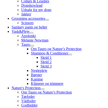
Collars & Leashes
Dogshowlead
Udsalg for my dogs
Jakker
Grooming accessories
Scissors
Sanitary pants og belter
Vask&Pleje
Apolonki
Melanie Newman
Tauro
Om Tauro og Nature’s Protection
Shampoo & Conditioner
Skrid 1
Skrid 2
Skrid 3
Neglepleje
Børster
Kamme
Klippere og trimmere
Nature's Protection
Om Tauro og Nature’s Protection
Tørfoder
Vådfoder
Godbidder