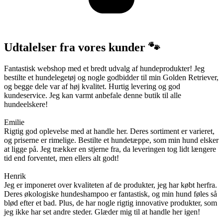
Udtalelser fra vores kunder 🐾
Fantastisk webshop med et bredt udvalg af hundeprodukter! Jeg
bestilte et hundelegetøj og nogle godbidder til min Golden Retriever,
og begge dele var af høj kvalitet. Hurtig levering og god
kundeservice. Jeg kan varmt anbefale denne butik til alle
hundeelskere!
Emilie
Rigtig god oplevelse med at handle her. Deres sortiment er varieret,
og priserne er rimelige. Bestilte et hundetæppe, som min hund elsker
at ligge på. Jeg trækker en stjerne fra, da leveringen tog lidt længere
tid end forventet, men ellers alt godt!
Henrik
Jeg er imponeret over kvaliteten af de produkter, jeg har købt herfra.
Deres økologiske hundeshampoo er fantastisk, og min hund føles så
blød efter et bad. Plus, de har nogle rigtig innovative produkter, som
jeg ikke har set andre steder. Glæder mig til at handle her igen!