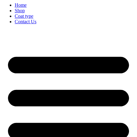
Home
Shop
Coat type
Contact Us