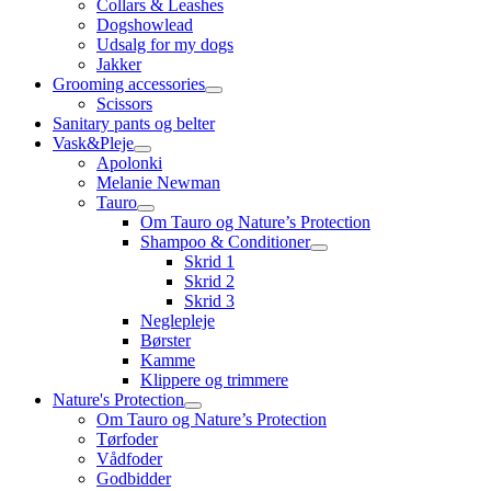
Collars & Leashes
Dogshowlead
Udsalg for my dogs
Jakker
Grooming accessories
Scissors
Sanitary pants og belter
Vask&Pleje
Apolonki
Melanie Newman
Tauro
Om Tauro og Nature’s Protection
Shampoo & Conditioner
Skrid 1
Skrid 2
Skrid 3
Neglepleje
Børster
Kamme
Klippere og trimmere
Nature's Protection
Om Tauro og Nature’s Protection
Tørfoder
Vådfoder
Godbidder