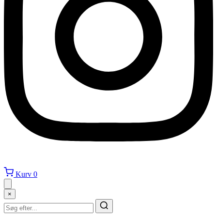
Kurv
0
×