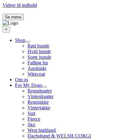
Videre til indhold
Se menu
×
Shop
Rød hunde
Hvid hunde
Sorte hunde
Falling fur
Apolonki
Wirecoat
Om os
For My Dogs
Regndragter
Vinterdragter
Regnjakke
Vinterjakke
Suit
Fleece
Sko
West highland
Dachshund & WELSH CORGI