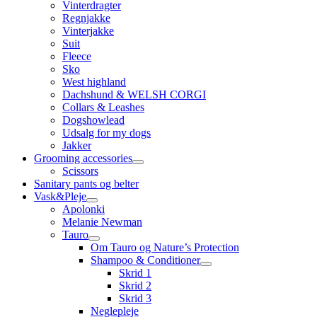
Vinterdragter
Regnjakke
Vinterjakke
Suit
Fleece
Sko
West highland
Dachshund & WELSH CORGI
Collars & Leashes
Dogshowlead
Udsalg for my dogs
Jakker
Grooming accessories
Scissors
Sanitary pants og belter
Vask&Pleje
Apolonki
Melanie Newman
Tauro
Om Tauro og Nature’s Protection
Shampoo & Conditioner
Skrid 1
Skrid 2
Skrid 3
Neglepleje