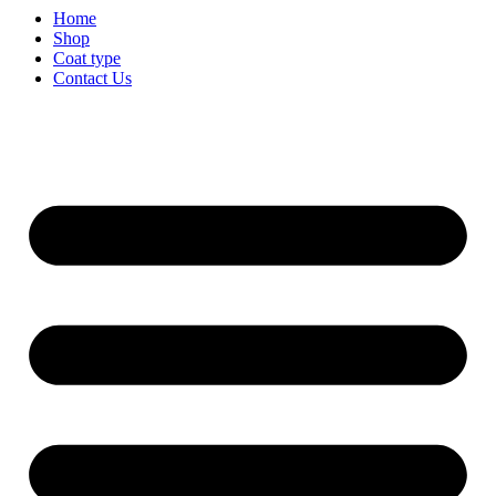
Home
Shop
Coat type
Contact Us