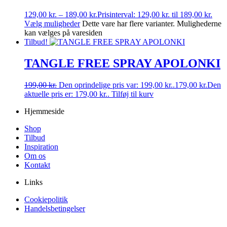
129,00
kr.
–
189,00
kr.
Prisinterval: 129,00 kr. til 189,00 kr.
Vælg muligheder
Dette vare har flere varianter. Mulighederne
kan vælges på varesiden
Tilbud!
TANGLE FREE SPRAY APOLONKI
199,00
kr.
Den oprindelige pris var: 199,00 kr..
179,00
kr.
Den
aktuelle pris er: 179,00 kr..
Tilføj til kurv
Hjemmeside
Shop
Tilbud
Inspiration
Om os
Kontakt
Links
Cookiepolitik
Handelsbetingelser