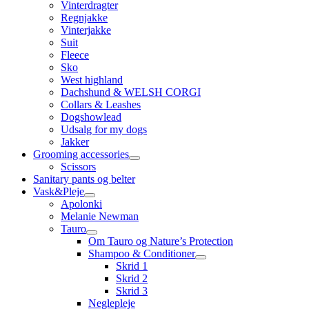
Vinterdragter
Regnjakke
Vinterjakke
Suit
Fleece
Sko
West highland
Dachshund & WELSH CORGI
Collars & Leashes
Dogshowlead
Udsalg for my dogs
Jakker
Grooming accessories
Scissors
Sanitary pants og belter
Vask&Pleje
Apolonki
Melanie Newman
Tauro
Om Tauro og Nature’s Protection
Shampoo & Conditioner
Skrid 1
Skrid 2
Skrid 3
Neglepleje