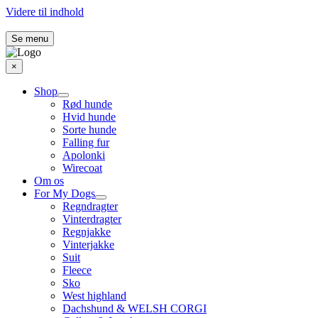
Videre til indhold
Se menu
×
Shop
Rød hunde
Hvid hunde
Sorte hunde
Falling fur
Apolonki
Wirecoat
Om os
For My Dogs
Regndragter
Vinterdragter
Regnjakke
Vinterjakke
Suit
Fleece
Sko
West highland
Dachshund & WELSH CORGI