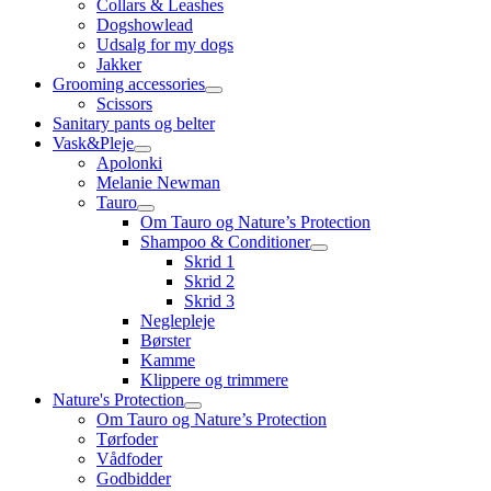
Collars & Leashes
Dogshowlead
Udsalg for my dogs
Jakker
Grooming accessories
Scissors
Sanitary pants og belter
Vask&Pleje
Apolonki
Melanie Newman
Tauro
Om Tauro og Nature’s Protection
Shampoo & Conditioner
Skrid 1
Skrid 2
Skrid 3
Neglepleje
Børster
Kamme
Klippere og trimmere
Nature's Protection
Om Tauro og Nature’s Protection
Tørfoder
Vådfoder
Godbidder