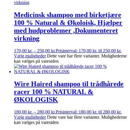
Medicinsk shampoo med birketjære
100 % Natural & Økoloisk, Hjælper
med hudproblemer ,Dokumenteret
virkning
170,00
kr.
–
250,00
kr.
Prisinterval: 170,00 kr. til 250,00 kr.
Vælg muligheder
Dette vare har flere varianter. Mulighederne
kan vælges på varesiden
Wire Haired shampoo til trådhårede
racer 100 % NATURAL &
ØKOLOGISK
180,00
kr.
–
280,00
kr.
Prisinterval: 180,00 kr. til 280,00 kr.
Vælg muligheder
Dette vare har flere varianter. Mulighederne
kan vælges på varesiden