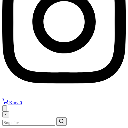
Kurv
0
×