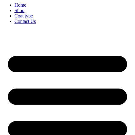
Home
Shop
Coat type
Contact Us