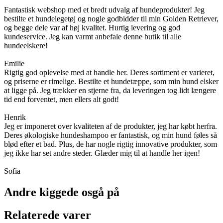
Fantastisk webshop med et bredt udvalg af hundeprodukter! Jeg
bestilte et hundelegetøj og nogle godbidder til min Golden Retriever,
og begge dele var af høj kvalitet. Hurtig levering og god
kundeservice. Jeg kan varmt anbefale denne butik til alle
hundeelskere!
Emilie
Rigtig god oplevelse med at handle her. Deres sortiment er varieret,
og priserne er rimelige. Bestilte et hundetæppe, som min hund elsker
at ligge på. Jeg trækker en stjerne fra, da leveringen tog lidt længere
tid end forventet, men ellers alt godt!
Henrik
Jeg er imponeret over kvaliteten af de produkter, jeg har købt herfra.
Deres økologiske hundeshampoo er fantastisk, og min hund føles så
blød efter et bad. Plus, de har nogle rigtig innovative produkter, som
jeg ikke har set andre steder. Glæder mig til at handle her igen!
Sofia
Andre kiggede osgå på
Relaterede varer