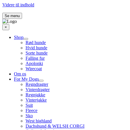
Videre til indhold
Se menu
×
Shop
Rød hunde
Hvid hunde
Sorte hunde
Falling fur
Apolonki
Wirecoat
Om os
For My Dogs
Regndragter
Vinterdragter
Regnjakke
Vinterjakke
Suit
Fleece
Sko
West highland
Dachshund & WELSH CORGI