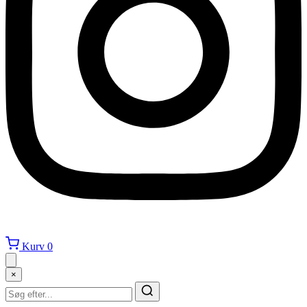
Kurv
0
×