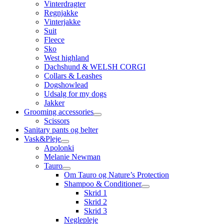
Vinterdragter
Regnjakke
Vinterjakke
Suit
Fleece
Sko
West highland
Dachshund & WELSH CORGI
Collars & Leashes
Dogshowlead
Udsalg for my dogs
Jakker
Grooming accessories
Scissors
Sanitary pants og belter
Vask&Pleje
Apolonki
Melanie Newman
Tauro
Om Tauro og Nature’s Protection
Shampoo & Conditioner
Skrid 1
Skrid 2
Skrid 3
Neglepleje