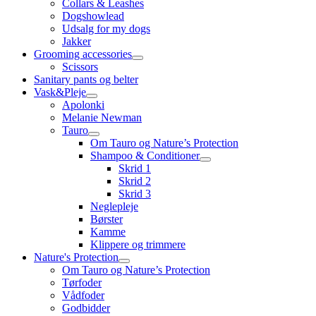
Collars & Leashes
Dogshowlead
Udsalg for my dogs
Jakker
Grooming accessories
Scissors
Sanitary pants og belter
Vask&Pleje
Apolonki
Melanie Newman
Tauro
Om Tauro og Nature’s Protection
Shampoo & Conditioner
Skrid 1
Skrid 2
Skrid 3
Neglepleje
Børster
Kamme
Klippere og trimmere
Nature's Protection
Om Tauro og Nature’s Protection
Tørfoder
Vådfoder
Godbidder