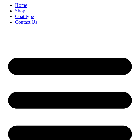
Home
Shop
Coat type
Contact Us