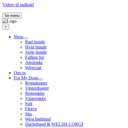
Videre til indhold
Se menu
×
Shop
Rød hunde
Hvid hunde
Sorte hunde
Falling fur
Apolonki
Wirecoat
Om os
For My Dogs
Regndragter
Vinterdragter
Regnjakke
Vinterjakke
Suit
Fleece
Sko
West highland
Dachshund & WELSH CORGI