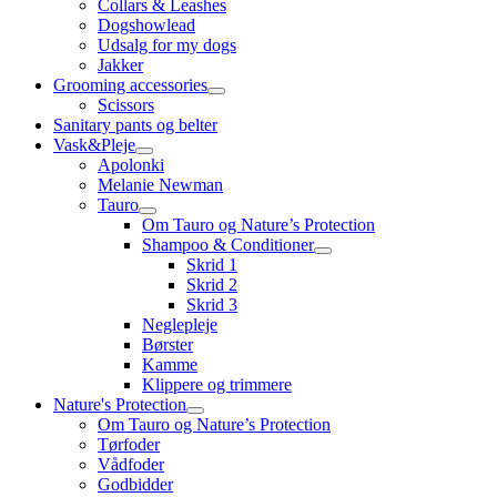
Collars & Leashes
Dogshowlead
Udsalg for my dogs
Jakker
Grooming accessories
Scissors
Sanitary pants og belter
Vask&Pleje
Apolonki
Melanie Newman
Tauro
Om Tauro og Nature’s Protection
Shampoo & Conditioner
Skrid 1
Skrid 2
Skrid 3
Neglepleje
Børster
Kamme
Klippere og trimmere
Nature's Protection
Om Tauro og Nature’s Protection
Tørfoder
Vådfoder
Godbidder