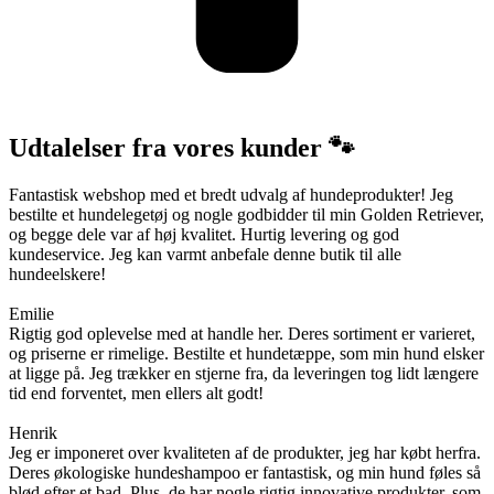
Udtalelser fra vores kunder 🐾
Fantastisk webshop med et bredt udvalg af hundeprodukter! Jeg
bestilte et hundelegetøj og nogle godbidder til min Golden Retriever,
og begge dele var af høj kvalitet. Hurtig levering og god
kundeservice. Jeg kan varmt anbefale denne butik til alle
hundeelskere!
Emilie
Rigtig god oplevelse med at handle her. Deres sortiment er varieret,
og priserne er rimelige. Bestilte et hundetæppe, som min hund elsker
at ligge på. Jeg trækker en stjerne fra, da leveringen tog lidt længere
tid end forventet, men ellers alt godt!
Henrik
Jeg er imponeret over kvaliteten af de produkter, jeg har købt herfra.
Deres økologiske hundeshampoo er fantastisk, og min hund føles så
blød efter et bad. Plus, de har nogle rigtig innovative produkter, som