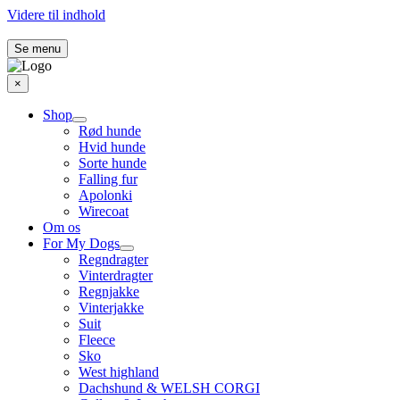
Videre til indhold
Se menu
×
Shop
Rød hunde
Hvid hunde
Sorte hunde
Falling fur
Apolonki
Wirecoat
Om os
For My Dogs
Regndragter
Vinterdragter
Regnjakke
Vinterjakke
Suit
Fleece
Sko
West highland
Dachshund & WELSH CORGI