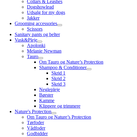
Collars & Leashes
Dogshowlead
Udsalg for my dogs
Jakker
Grooming accessories
Scissors
Sanitary pants og belter
Vask&Pleje
Apolonki
Melanie Newman
Tauro
Om Tauro og Nature’s Protection
Shampoo & Conditioner
Skrid 1
Skrid 2
Skrid 3
Neglepleje
Børster
Kamme
Klippere og trimmere
Nature's Protection
Om Tauro og Nature’s Protection
Tørfoder
Vådfoder
Godbidder