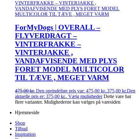
ForMyDogs | OVERALL –
FLYVERDRAGT –
VINTERFRAKKE –
VINTERJAKKE ,
VANDAFVISENDE MED PLYS
FORET MODEL MULTICOLOR
TIL TÆVE , MEGET VARM
475,00
kr.
Den oprindelige pris var: 475,00 kr..
375,00
kr.
Den
aktuelle pris er: 375,00 kr..
Vælg muligheder
Dette vare har
flere varianter. Mulighederne kan vælges på varesiden
Hjemmeside
Shop
Tilbud
Inspiration