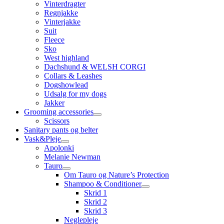
Vinterdragter
Regnjakke
Vinterjakke
Suit
Fleece
Sko
West highland
Dachshund & WELSH CORGI
Collars & Leashes
Dogshowlead
Udsalg for my dogs
Jakker
Grooming accessories
Scissors
Sanitary pants og belter
Vask&Pleje
Apolonki
Melanie Newman
Tauro
Om Tauro og Nature’s Protection
Shampoo & Conditioner
Skrid 1
Skrid 2
Skrid 3
Neglepleje