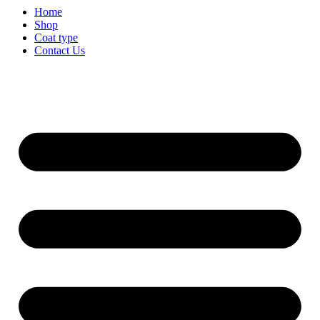
Home
Shop
Coat type
Contact Us