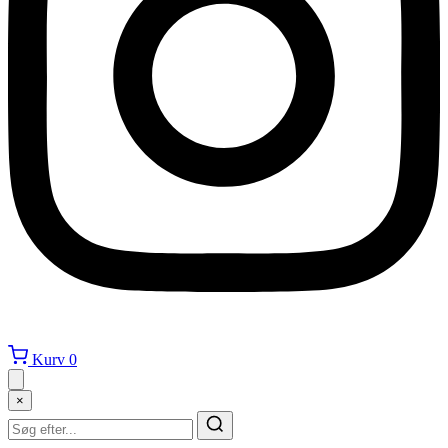
Kurv
0
×