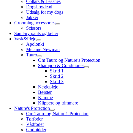
Collars & Leashes
Dogshowlead
Udsalg for my dogs
Jakker
Grooming accessories
Scissors
Sanitary pants og belter
Vask&Pleje
Apolonki
Melanie Newman
Tauro
Om Tauro og Nature’s Protection
Shampoo & Conditioner
Skrid 1
Skrid 2
Skrid 3
Neglepleje
Børster
Kamme
Klippere og trimmere
Nature's Protection
Om Tauro og Nature’s Protection
Tørfoder
Vådfoder
Godbidder