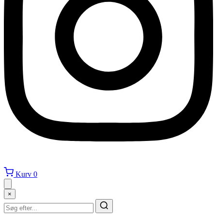
Kurv
0
×