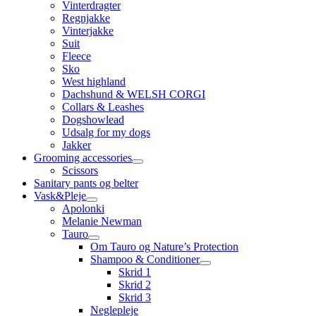
Vinterdragter
Regnjakke
Vinterjakke
Suit
Fleece
Sko
West highland
Dachshund & WELSH CORGI
Collars & Leashes
Dogshowlead
Udsalg for my dogs
Jakker
Grooming accessories
Scissors
Sanitary pants og belter
Vask&Pleje
Apolonki
Melanie Newman
Tauro
Om Tauro og Nature’s Protection
Shampoo & Conditioner
Skrid 1
Skrid 2
Skrid 3
Neglepleje