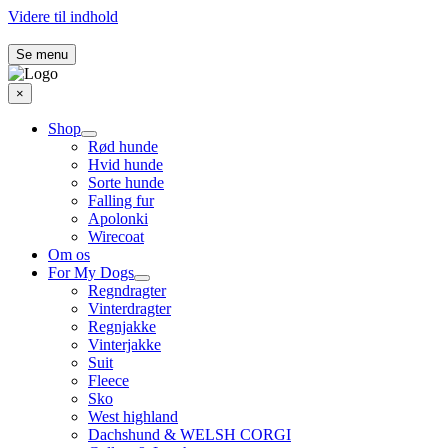
Videre til indhold
Se menu
×
Shop
Rød hunde
Hvid hunde
Sorte hunde
Falling fur
Apolonki
Wirecoat
Om os
For My Dogs
Regndragter
Vinterdragter
Regnjakke
Vinterjakke
Suit
Fleece
Sko
West highland
Dachshund & WELSH CORGI