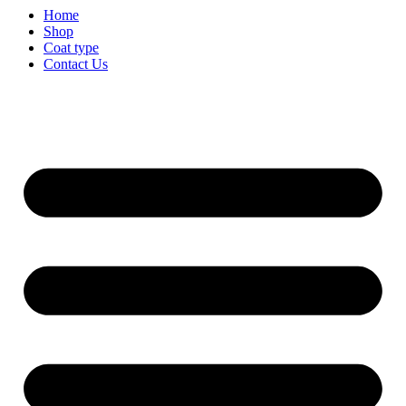
Home
Shop
Coat type
Contact Us