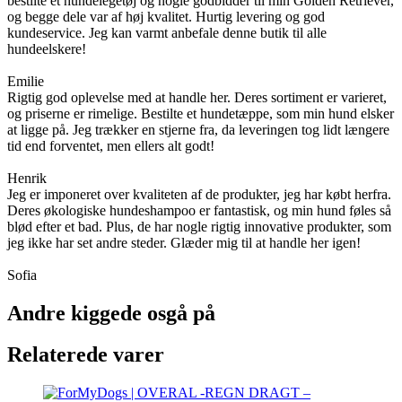
bestilte et hundelegetøj og nogle godbidder til min Golden Retriever,
og begge dele var af høj kvalitet. Hurtig levering og god
kundeservice. Jeg kan varmt anbefale denne butik til alle
hundeelskere!
Emilie
Rigtig god oplevelse med at handle her. Deres sortiment er varieret,
og priserne er rimelige. Bestilte et hundetæppe, som min hund elsker
at ligge på. Jeg trækker en stjerne fra, da leveringen tog lidt længere
tid end forventet, men ellers alt godt!
Henrik
Jeg er imponeret over kvaliteten af de produkter, jeg har købt herfra.
Deres økologiske hundeshampoo er fantastisk, og min hund føles så
blød efter et bad. Plus, de har nogle rigtig innovative produkter, som
jeg ikke har set andre steder. Glæder mig til at handle her igen!
Sofia
Andre kiggede osgå på
Relaterede varer