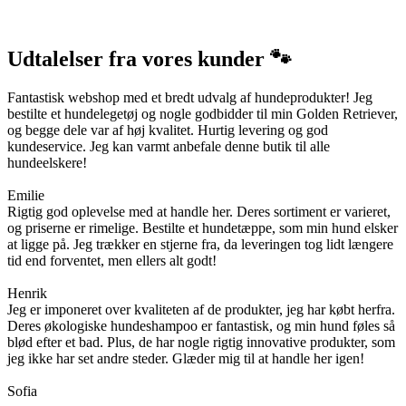
Udtalelser fra vores kunder 🐾
Fantastisk webshop med et bredt udvalg af hundeprodukter! Jeg
bestilte et hundelegetøj og nogle godbidder til min Golden Retriever,
og begge dele var af høj kvalitet. Hurtig levering og god
kundeservice. Jeg kan varmt anbefale denne butik til alle
hundeelskere!
Emilie
Rigtig god oplevelse med at handle her. Deres sortiment er varieret,
og priserne er rimelige. Bestilte et hundetæppe, som min hund elsker
at ligge på. Jeg trækker en stjerne fra, da leveringen tog lidt længere
tid end forventet, men ellers alt godt!
Henrik
Jeg er imponeret over kvaliteten af de produkter, jeg har købt herfra.
Deres økologiske hundeshampoo er fantastisk, og min hund føles så
blød efter et bad. Plus, de har nogle rigtig innovative produkter, som
jeg ikke har set andre steder. Glæder mig til at handle her igen!
Sofia