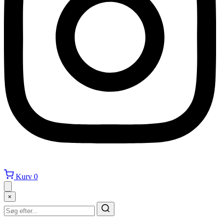
Kurv
0
×