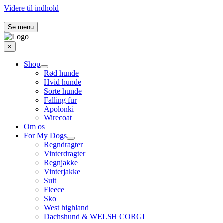
Videre til indhold
Se menu
×
Shop
Rød hunde
Hvid hunde
Sorte hunde
Falling fur
Apolonki
Wirecoat
Om os
For My Dogs
Regndragter
Vinterdragter
Regnjakke
Vinterjakke
Suit
Fleece
Sko
West highland
Dachshund & WELSH CORGI