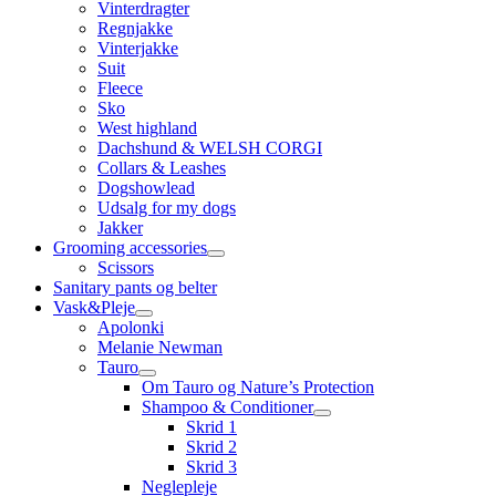
Vinterdragter
Regnjakke
Vinterjakke
Suit
Fleece
Sko
West highland
Dachshund & WELSH CORGI
Collars & Leashes
Dogshowlead
Udsalg for my dogs
Jakker
Grooming accessories
Scissors
Sanitary pants og belter
Vask&Pleje
Apolonki
Melanie Newman
Tauro
Om Tauro og Nature’s Protection
Shampoo & Conditioner
Skrid 1
Skrid 2
Skrid 3
Neglepleje