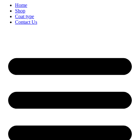
Home
Shop
Coat type
Contact Us