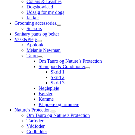
Collars & Leashes
Dogshowlead
Udsalg for my dogs
Jakker
Grooming accessories
Scissors
Sanitary pants og belter
Vask&Pleje
Apolonki
Melanie Newman
Tauro
Om Tauro og Nature’s Protection
Shampoo & Conditioner
Skrid 1
Skrid 2
Skrid 3
Neglepleje
Børster
Kamme
Klippere og trimmere
Nature's Protection
Om Tauro og Nature’s Protection
Tørfoder
Vådfoder
Godbidder