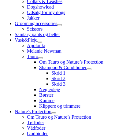
Collars & Leashes
Dogshowlead
Udsalg for my dogs
Jakker
Grooming accessories
Scissors
Sanitary pants og belter
Vask&Pleje
Apolonki
Melanie Newman
Tauro
Om Tauro og Nature’s Protection
Shampoo & Conditioner
Skrid 1
Skrid 2
Skrid 3
Neglepleje
Børster
Kamme
Klippere og trimmere
Nature's Protection
Om Tauro og Nature’s Protection
Tørfoder
Vådfoder
Godbidder