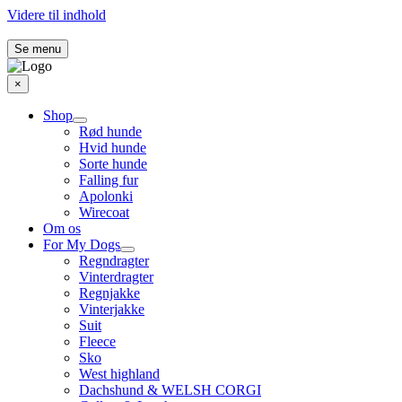
Videre til indhold
Se menu
×
Shop
Rød hunde
Hvid hunde
Sorte hunde
Falling fur
Apolonki
Wirecoat
Om os
For My Dogs
Regndragter
Vinterdragter
Regnjakke
Vinterjakke
Suit
Fleece
Sko
West highland
Dachshund & WELSH CORGI