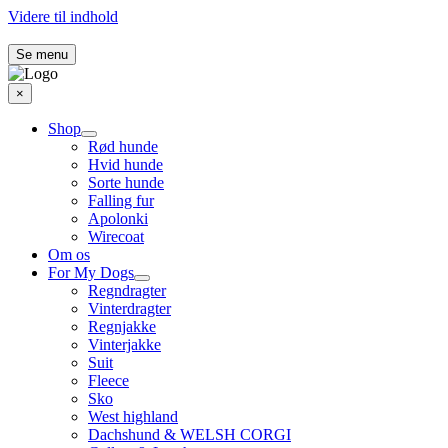
Videre til indhold
Se menu
×
Shop
Rød hunde
Hvid hunde
Sorte hunde
Falling fur
Apolonki
Wirecoat
Om os
For My Dogs
Regndragter
Vinterdragter
Regnjakke
Vinterjakke
Suit
Fleece
Sko
West highland
Dachshund & WELSH CORGI