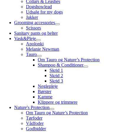
Collars & Leashes
Dogshowlead
Udsalg for my dogs
Jakker
Grooming accessories
Scissors
Sanitary pants og belter
Vask&Pleje
Apolonki
Melanie Newman
Tauro
Om Tauro og Nature’s Protection
Shampoo & Conditioner
Skrid 1
Skrid 2
Skrid 3
Neglepleje
Børster
Kamme
Klippere og trimmere
Nature's Protection
Om Tauro og Nature’s Protection
Tørfoder
Vådfoder
Godbidder