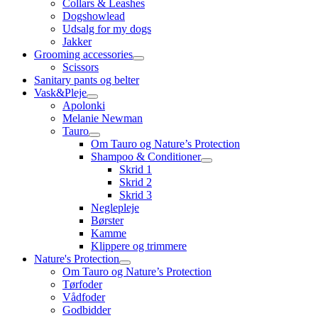
Collars & Leashes
Dogshowlead
Udsalg for my dogs
Jakker
Grooming accessories
Scissors
Sanitary pants og belter
Vask&Pleje
Apolonki
Melanie Newman
Tauro
Om Tauro og Nature’s Protection
Shampoo & Conditioner
Skrid 1
Skrid 2
Skrid 3
Neglepleje
Børster
Kamme
Klippere og trimmere
Nature's Protection
Om Tauro og Nature’s Protection
Tørfoder
Vådfoder
Godbidder