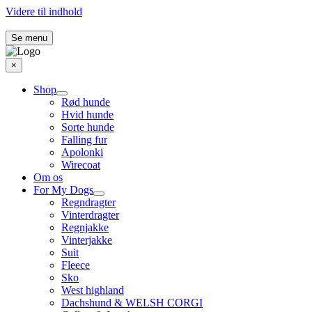
Videre til indhold
Se menu
×
Shop
Rød hunde
Hvid hunde
Sorte hunde
Falling fur
Apolonki
Wirecoat
Om os
For My Dogs
Regndragter
Vinterdragter
Regnjakke
Vinterjakke
Suit
Fleece
Sko
West highland
Dachshund & WELSH CORGI