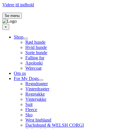
Videre til indhold
Se menu
×
Shop
Rød hunde
Hvid hunde
Sorte hunde
Falling fur
Apolonki
Wirecoat
Om os
For My Dogs
Regndragter
Vinterdragter
Regnjakke
Vinterjakke
Suit
Fleece
Sko
West highland
Dachshund & WELSH CORGI