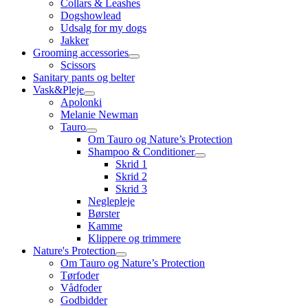
Collars & Leashes
Dogshowlead
Udsalg for my dogs
Jakker
Grooming accessories
Scissors
Sanitary pants og belter
Vask&Pleje
Apolonki
Melanie Newman
Tauro
Om Tauro og Nature’s Protection
Shampoo & Conditioner
Skrid 1
Skrid 2
Skrid 3
Neglepleje
Børster
Kamme
Klippere og trimmere
Nature's Protection
Om Tauro og Nature’s Protection
Tørfoder
Vådfoder
Godbidder