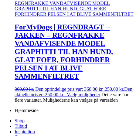
ForMyDogs | REGNDRAGT –
JAKKEN – REGNFRAKKE
VANDAFVISENDE MODEL
GRAPHITTI TIL HAN HUND,
GLAT FOER, FORHINDRER
PELSEN I AT BLIVE
SAMMENFILTRET
360,00
kr.
Den oprindelige pris var: 360,00 kr..
250,00
kr.
Den
aktuelle pris er: 250,00 kr..
Vælg muligheder
Dette vare har
flere varianter. Mulighederne kan vælges på varesiden
Hjemmeside
Shop
Tilbud
Inspiration