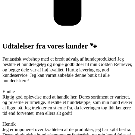
Udtalelser fra vores kunder 🐾
Fantastisk webshop med et bredt udvalg af hundeprodukter! Jeg
bestilte et hundelegetøj og nogle godbidder til min Golden Retriever,
og begge dele var af høj kvalitet. Hurtig levering og god
kundeservice. Jeg kan varmt anbefale denne butik til alle
hundeelskere!
Emilie
Rigtig god oplevelse med at handle her. Deres sortiment er varieret,
og priserne er rimelige. Bestilte et hundetæppe, som min hund elsker
at ligge på. Jeg trækker en stjerne fra, da leveringen tog lidt længere
tid end forventet, men ellers alt godt!
Henrik
Jeg er imponeret over kvaliteten af de produkter, jeg har købt herfra.
Deres økologiske hundeshampoo er fantastisk, og min hund føles så