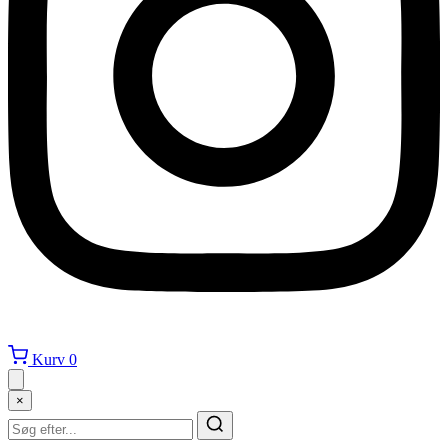
Kurv
0
×