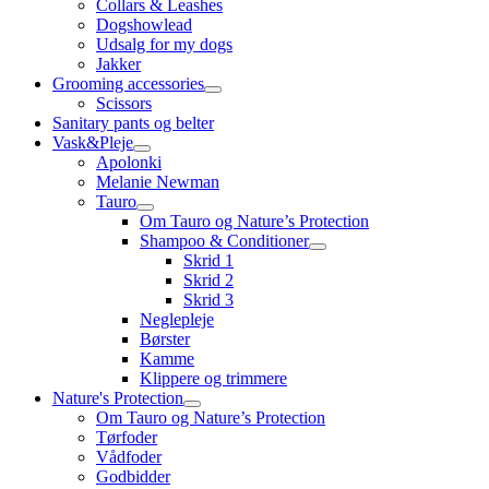
Collars & Leashes
Dogshowlead
Udsalg for my dogs
Jakker
Grooming accessories
Scissors
Sanitary pants og belter
Vask&Pleje
Apolonki
Melanie Newman
Tauro
Om Tauro og Nature’s Protection
Shampoo & Conditioner
Skrid 1
Skrid 2
Skrid 3
Neglepleje
Børster
Kamme
Klippere og trimmere
Nature's Protection
Om Tauro og Nature’s Protection
Tørfoder
Vådfoder
Godbidder