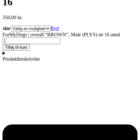
16
350,00
kr.
size
Ryd
ForMyDogs | overall “BROWN”, Male (PLYS) str 16 antal
Tilføj til kurv
Produktbeskrivelse