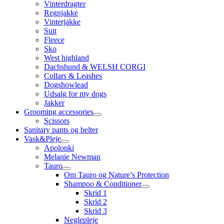
Vinterdragter
Regnjakke
Vinterjakke
Suit
Fleece
Sko
West highland
Dachshund & WELSH CORGI
Collars & Leashes
Dogshowlead
Udsalg for my dogs
Jakker
Grooming accessories
Scissors
Sanitary pants og belter
Vask&Pleje
Apolonki
Melanie Newman
Tauro
Om Tauro og Nature’s Protection
Shampoo & Conditioner
Skrid 1
Skrid 2
Skrid 3
Neglepleje