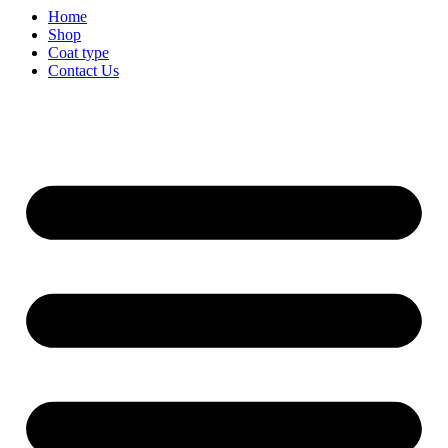
Home
Shop
Coat type
Contact Us