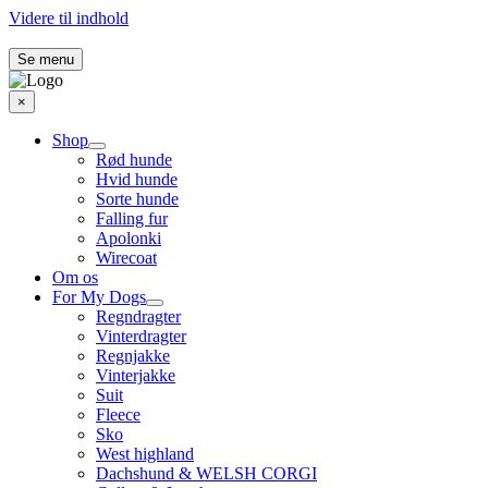
Videre til indhold
Se menu
×
Shop
Rød hunde
Hvid hunde
Sorte hunde
Falling fur
Apolonki
Wirecoat
Om os
For My Dogs
Regndragter
Vinterdragter
Regnjakke
Vinterjakke
Suit
Fleece
Sko
West highland
Dachshund & WELSH CORGI