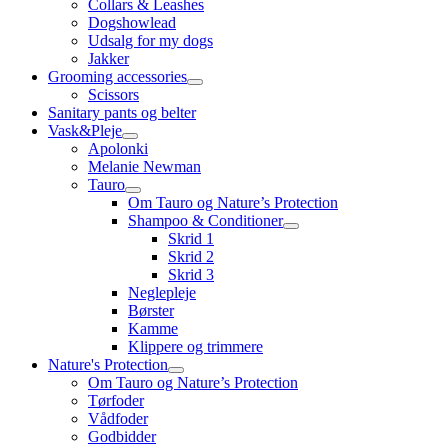
Collars & Leashes
Dogshowlead
Udsalg for my dogs
Jakker
Grooming accessories
Scissors
Sanitary pants og belter
Vask&Pleje
Apolonki
Melanie Newman
Tauro
Om Tauro og Nature’s Protection
Shampoo & Conditioner
Skrid 1
Skrid 2
Skrid 3
Neglepleje
Børster
Kamme
Klippere og trimmere
Nature's Protection
Om Tauro og Nature’s Protection
Tørfoder
Vådfoder
Godbidder