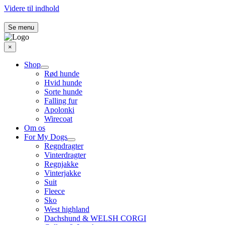
Videre til indhold
Se menu
×
Shop
Rød hunde
Hvid hunde
Sorte hunde
Falling fur
Apolonki
Wirecoat
Om os
For My Dogs
Regndragter
Vinterdragter
Regnjakke
Vinterjakke
Suit
Fleece
Sko
West highland
Dachshund & WELSH CORGI