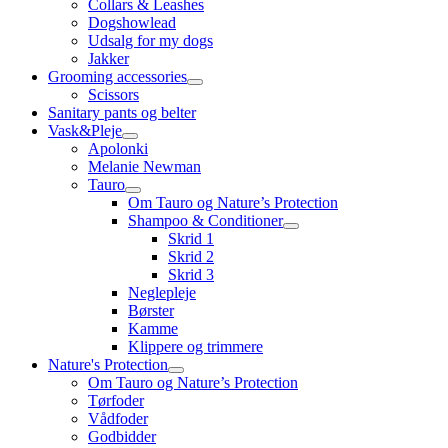
Collars & Leashes
Dogshowlead
Udsalg for my dogs
Jakker
Grooming accessories
Scissors
Sanitary pants og belter
Vask&Pleje
Apolonki
Melanie Newman
Tauro
Om Tauro og Nature’s Protection
Shampoo & Conditioner
Skrid 1
Skrid 2
Skrid 3
Neglepleje
Børster
Kamme
Klippere og trimmere
Nature's Protection
Om Tauro og Nature’s Protection
Tørfoder
Vådfoder
Godbidder