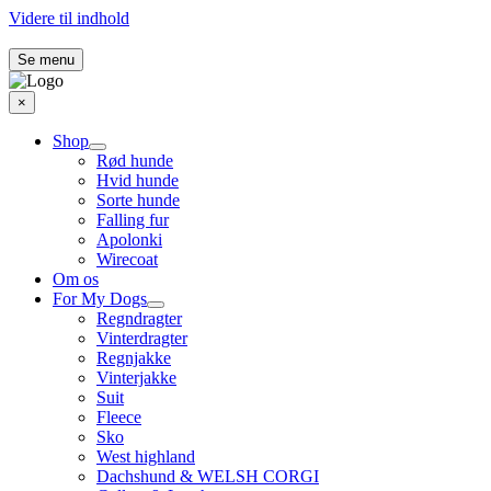
Videre til indhold
Se menu
×
Shop
Rød hunde
Hvid hunde
Sorte hunde
Falling fur
Apolonki
Wirecoat
Om os
For My Dogs
Regndragter
Vinterdragter
Regnjakke
Vinterjakke
Suit
Fleece
Sko
West highland
Dachshund & WELSH CORGI