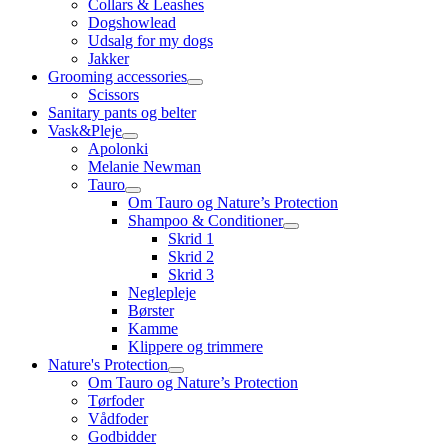
Collars & Leashes
Dogshowlead
Udsalg for my dogs
Jakker
Grooming accessories
Scissors
Sanitary pants og belter
Vask&Pleje
Apolonki
Melanie Newman
Tauro
Om Tauro og Nature’s Protection
Shampoo & Conditioner
Skrid 1
Skrid 2
Skrid 3
Neglepleje
Børster
Kamme
Klippere og trimmere
Nature's Protection
Om Tauro og Nature’s Protection
Tørfoder
Vådfoder
Godbidder