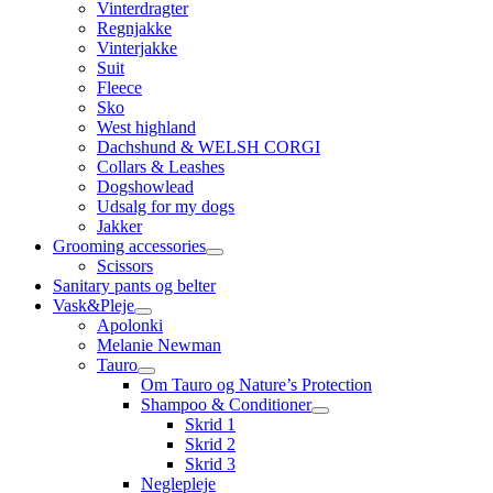
Vinterdragter
Regnjakke
Vinterjakke
Suit
Fleece
Sko
West highland
Dachshund & WELSH CORGI
Collars & Leashes
Dogshowlead
Udsalg for my dogs
Jakker
Grooming accessories
Scissors
Sanitary pants og belter
Vask&Pleje
Apolonki
Melanie Newman
Tauro
Om Tauro og Nature’s Protection
Shampoo & Conditioner
Skrid 1
Skrid 2
Skrid 3
Neglepleje