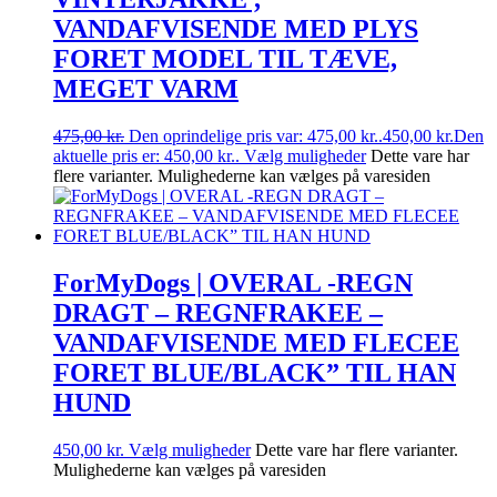
VANDAFVISENDE MED PLYS
FORET MODEL TIL TÆVE,
MEGET VARM
475,00
kr.
Den oprindelige pris var: 475,00 kr..
450,00
kr.
Den
aktuelle pris er: 450,00 kr..
Vælg muligheder
Dette vare har
flere varianter. Mulighederne kan vælges på varesiden
ForMyDogs | OVERAL -REGN
DRAGT – REGNFRAKEE –
VANDAFVISENDE MED FLECEE
FORET BLUE/BLACK” TIL HAN
HUND
450,00
kr.
Vælg muligheder
Dette vare har flere varianter.
Mulighederne kan vælges på varesiden