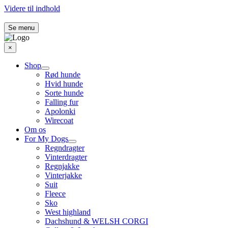
Videre til indhold
Se menu
×
Shop
Rød hunde
Hvid hunde
Sorte hunde
Falling fur
Apolonki
Wirecoat
Om os
For My Dogs
Regndragter
Vinterdragter
Regnjakke
Vinterjakke
Suit
Fleece
Sko
West highland
Dachshund & WELSH CORGI