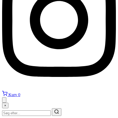
Kurv
0
×