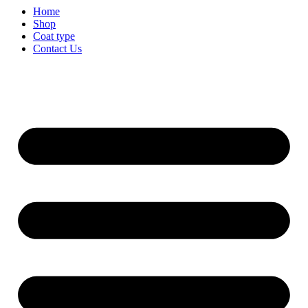
Home
Shop
Coat type
Contact Us