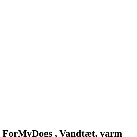
ForMyDogs , Vandtæt, varm