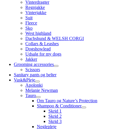
Vinterdragter
Regnjakke
Vinterjakke
Suit
Fleece
Sko
West highland
Dachshund & WELSH CORGI
Collars & Leashes
Dogshowlead
Udsalg for my dogs
Jakker
Grooming accessories
Scissors
Sanitary pants og belter
Vask&Pleje
Apolonki
Melanie Newman
Tauro
Om Tauro og Nature’s Protection
Shampoo & Conditioner
Skrid 1
Skrid 2
Skrid 3
Neglepleje