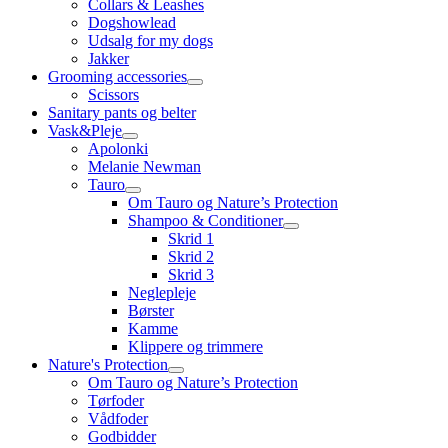
Collars & Leashes
Dogshowlead
Udsalg for my dogs
Jakker
Grooming accessories
Scissors
Sanitary pants og belter
Vask&Pleje
Apolonki
Melanie Newman
Tauro
Om Tauro og Nature’s Protection
Shampoo & Conditioner
Skrid 1
Skrid 2
Skrid 3
Neglepleje
Børster
Kamme
Klippere og trimmere
Nature's Protection
Om Tauro og Nature’s Protection
Tørfoder
Vådfoder
Godbidder