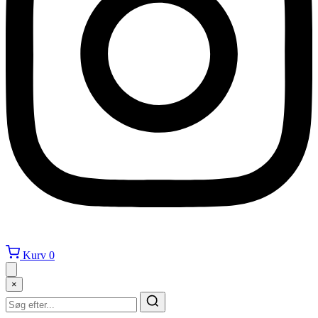
Kurv
0
×