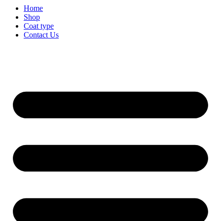
Home
Shop
Coat type
Contact Us