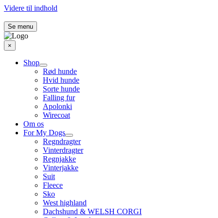
Videre til indhold
Se menu
×
Shop
Rød hunde
Hvid hunde
Sorte hunde
Falling fur
Apolonki
Wirecoat
Om os
For My Dogs
Regndragter
Vinterdragter
Regnjakke
Vinterjakke
Suit
Fleece
Sko
West highland
Dachshund & WELSH CORGI