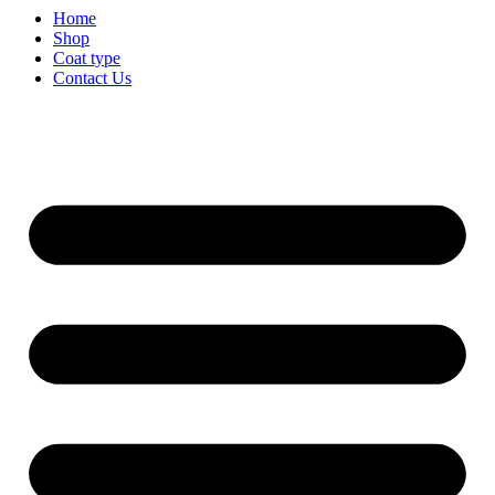
Home
Shop
Coat type
Contact Us