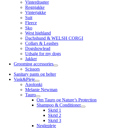
Vinterdragter
Regnjakke
Vinterjakke
Suit
Fleece
Sko
West highland
Dachshund & WELSH CORGI
Collars & Leashes
Dogshowlead
Udsalg for my dogs
Jakker
Grooming accessories
Scissors
Sanitary pants og belter
Vask&Pleje
Apolonki
Melanie Newman
Tauro
Om Tauro og Nature’s Protection
Shampoo & Conditioner
Skrid 1
Skrid 2
Skrid 3
Neglepleje