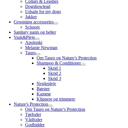
Collars & Leashes
Dogshowlead
Udsalg for my dogs
Jakker
Grooming accessories
Scissors
Sanitary pants og belter
Vask&Pleje
Apolonki
Melanie Newman
Tauro
Om Tauro og Nature’s Protection
Shampoo & Conditioner
Skrid 1
Skrid 2
Skrid 3
Neglepleje
Børster
Kamme
Klippere og trimmere
Nature's Protection
Om Tauro og Nature’s Protection
Tørfoder
Vådfoder
Godbidder