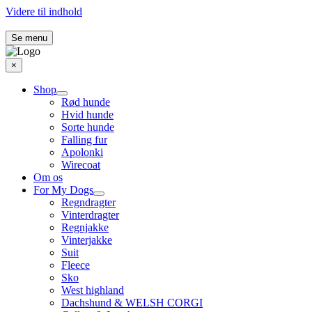
Videre til indhold
Se menu
×
Shop
Rød hunde
Hvid hunde
Sorte hunde
Falling fur
Apolonki
Wirecoat
Om os
For My Dogs
Regndragter
Vinterdragter
Regnjakke
Vinterjakke
Suit
Fleece
Sko
West highland
Dachshund & WELSH CORGI