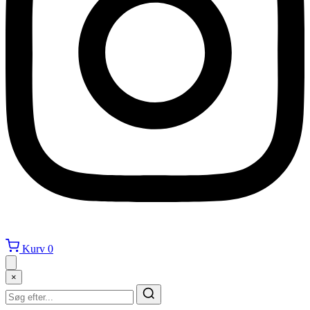
Kurv
0
×