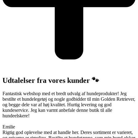
Udtalelser fra vores kunder 🐾
Fantastisk webshop med et bredt udvalg af hundeprodukter! Jeg
bestilte et hundelegetøj og nogle godbidder til min Golden Retriever,
og begge dele var af høj kvalitet. Hurtig levering og god
kundeservice. Jeg kan varmt anbefale denne butik til alle
hundeelskere!
Emilie
Rigtig god oplevelse med at handle her. Deres sortiment er varieret,
og priserne er rimelige. Bestilte et hundetæppe, som min hund elsker