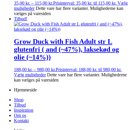
35,00
kr.
–
115,00
kr.
Prisinterval: 35,00 kr. til 115,00 kr.
Vælg
muligheder
Dette vare har flere varianter. Mulighederne kan
vælges på varesiden
Tilbud!
Grow Duck with Fish Adult str L
glutenfri ( and (~47%), laksekød og
olie (~14%))
188,00
kr.
–
980,00
kr.
Prisinterval: 188,00 kr. til 980,00 kr.
Vælg muligheder
Dette vare har flere varianter. Mulighederne
kan vælges på varesiden
Hjemmeside
Shop
Tilbud
Inspiration
Om os
Kontakt