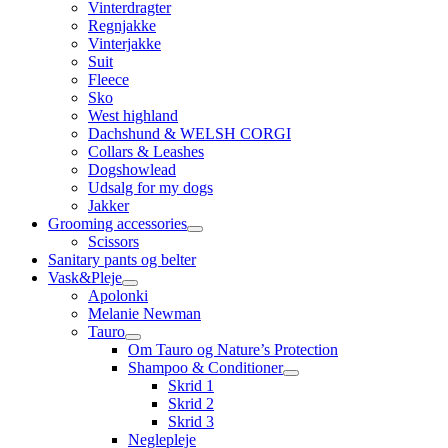
Vinterdragter
Regnjakke
Vinterjakke
Suit
Fleece
Sko
West highland
Dachshund & WELSH CORGI
Collars & Leashes
Dogshowlead
Udsalg for my dogs
Jakker
Grooming accessories
Scissors
Sanitary pants og belter
Vask&Pleje
Apolonki
Melanie Newman
Tauro
Om Tauro og Nature’s Protection
Shampoo & Conditioner
Skrid 1
Skrid 2
Skrid 3
Neglepleje