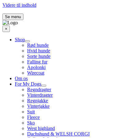
Videre til indhold
Se menu
×
Shop
Rød hunde
Hvid hunde
Sorte hunde
Falling fur
Apolonki
Wirecoat
Om os
For My Dogs
Regndragter
Vinterdragter
Regnjakke
Vinterjakke
Suit
Fleece
Sko
West highland
Dachshund & WELSH CORGI