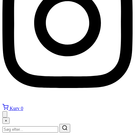
Kurv
0
×