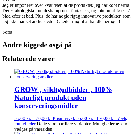
Jeg er imponeret over kvaliteten af de produkter, jeg har købt herfra.
Deres økologiske hundeshampoo er fantastisk, og min hund føles så
blød efter et bad. Plus, de har nogle rigtig innovative produkter, som
jeg ikke har set andre steder. Glæder mig til at handle her igen!
Sofia
Andre kiggede osgå på
Relaterede varer
GROW , vildtgodbidder , 100%
Naturligt produkt uden
konserveringsmidler
55,00
kr.
–
70,00
kr.
Prisinterval: 55,00 kr. til 70,00 kr.
Vælg
muligheder
Dette vare har flere varianter. Mulighederne kan
vælges på varesiden