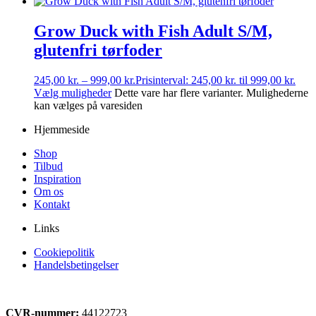
Grow Duck with Fish Adult S/M,
glutenfri tørfoder
245,00
kr.
–
999,00
kr.
Prisinterval: 245,00 kr. til 999,00 kr.
Vælg muligheder
Dette vare har flere varianter. Mulighederne
kan vælges på varesiden
Hjemmeside
Shop
Tilbud
Inspiration
Om os
Kontakt
Links
Cookiepolitik
Handelsbetingelser
CVR-nummer:
44122723