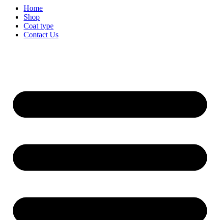
Home
Shop
Coat type
Contact Us