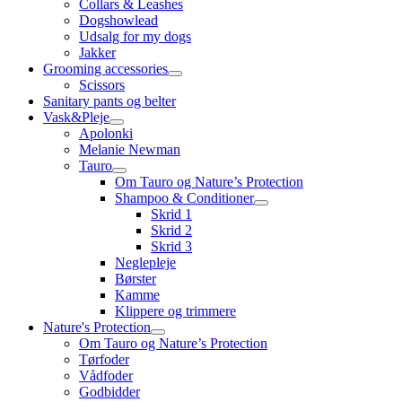
Collars & Leashes
Dogshowlead
Udsalg for my dogs
Jakker
Grooming accessories
Scissors
Sanitary pants og belter
Vask&Pleje
Apolonki
Melanie Newman
Tauro
Om Tauro og Nature’s Protection
Shampoo & Conditioner
Skrid 1
Skrid 2
Skrid 3
Neglepleje
Børster
Kamme
Klippere og trimmere
Nature's Protection
Om Tauro og Nature’s Protection
Tørfoder
Vådfoder
Godbidder