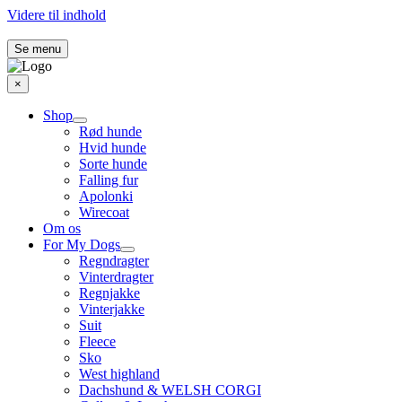
Videre til indhold
Se menu
×
Shop
Rød hunde
Hvid hunde
Sorte hunde
Falling fur
Apolonki
Wirecoat
Om os
For My Dogs
Regndragter
Vinterdragter
Regnjakke
Vinterjakke
Suit
Fleece
Sko
West highland
Dachshund & WELSH CORGI