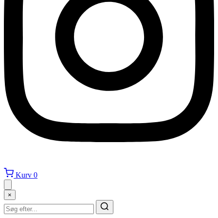
Kurv
0
×