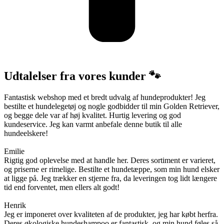
Udtalelser fra vores kunder 🐾
Fantastisk webshop med et bredt udvalg af hundeprodukter! Jeg
bestilte et hundelegetøj og nogle godbidder til min Golden Retriever,
og begge dele var af høj kvalitet. Hurtig levering og god
kundeservice. Jeg kan varmt anbefale denne butik til alle
hundeelskere!
Emilie
Rigtig god oplevelse med at handle her. Deres sortiment er varieret,
og priserne er rimelige. Bestilte et hundetæppe, som min hund elsker
at ligge på. Jeg trækker en stjerne fra, da leveringen tog lidt længere
tid end forventet, men ellers alt godt!
Henrik
Jeg er imponeret over kvaliteten af de produkter, jeg har købt herfra.
Deres økologiske hundeshampoo er fantastisk, og min hund føles så