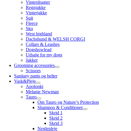
Vinterdragter
Regnjakke
Vinterjakke
Suit
Fleece
Sko
West highland
Dachshund & WELSH CORGI
Collars & Leashes
Dogshowlead
Udsalg for my dogs
Jakker
Grooming accessories
Scissors
Sanitary pants og belter
Vask&Pleje
Apolonki
Melanie Newman
Tauro
Om Tauro og Nature’s Protection
Shampoo & Conditioner
Skrid 1
Skrid 2
Skrid 3
Neglepleje