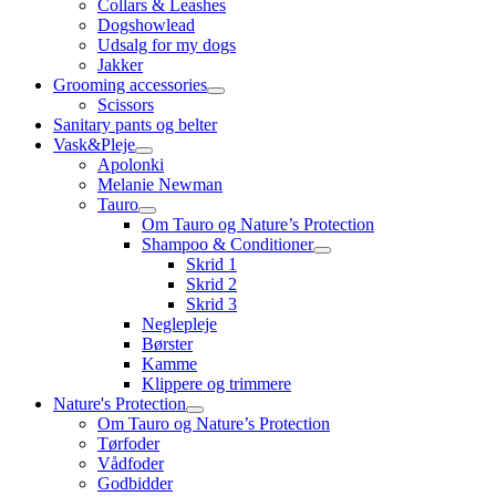
Collars & Leashes
Dogshowlead
Udsalg for my dogs
Jakker
Grooming accessories
Scissors
Sanitary pants og belter
Vask&Pleje
Apolonki
Melanie Newman
Tauro
Om Tauro og Nature’s Protection
Shampoo & Conditioner
Skrid 1
Skrid 2
Skrid 3
Neglepleje
Børster
Kamme
Klippere og trimmere
Nature's Protection
Om Tauro og Nature’s Protection
Tørfoder
Vådfoder
Godbidder