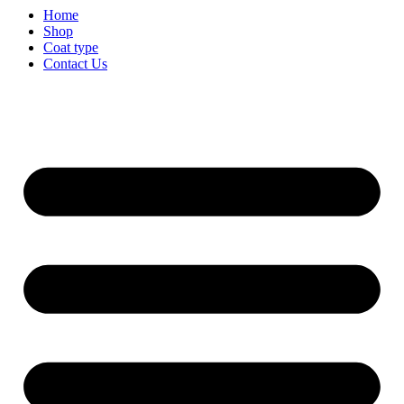
Home
Shop
Coat type
Contact Us