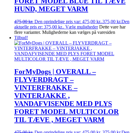
FORET MODEL BLUE TIL TÆVE
HUND, MEGET VARM
475,00
kr.
Den oprindelige pris var: 475,00 kr..
375,00
kr.
Den
aktuelle pris er: 375,00 kr..
Vælg muligheder
Dette vare har
flere varianter. Mulighederne kan vælges på varesiden
Tilbud!
ForMyDogs | OVERALL –
FLYVERDRAGT –
VINTERFRAKKE –
VINTERJAKKE ,
VANDAFVISENDE MED PLYS
FORET MODEL MULTICOLOR
TIL TÆVE , MEGET VARM
475,00
kr.
Den oprindelige pris var: 475,00 kr..
375,00
kr.
Den