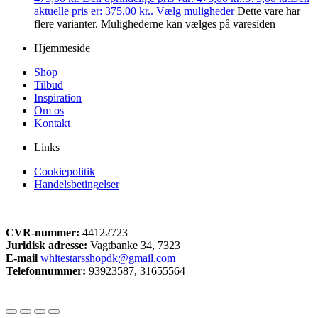
aktuelle pris er: 375,00 kr..
Vælg muligheder
Dette vare har
flere varianter. Mulighederne kan vælges på varesiden
Hjemmeside
Shop
Tilbud
Inspiration
Om os
Kontakt
Links
Cookiepolitik
Handelsbetingelser
CVR-nummer:
44122723
Juridisk adresse:
Vagtbanke 34, 7323
E-mail
whitestarsshopdk@gmail.com
Telefonnummer:
93923587, 31655564