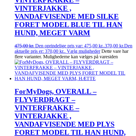
VINTERFRAKKE –
VINTERJAKKE ,
VANDAFVISENDE MED SILKE
FORET MODEL BLUE TIL HAN
HUND, MEGET VARM
475,00
kr.
Den oprindelige pris var: 475,00 kr..
370,00
kr.
Den
aktuelle pris er: 370,00 kr..
Vælg muligheder
Dette vare har
flere varianter. Mulighederne kan vælges på varesiden
ForMyDogs, OVERALL –
FLYVERDRAGT –
VINTERFRAKKE –
VINTERJAKKE ,
VANDAFVISENDE MED PLYS
FORET MODEL TIL HAN HUND,