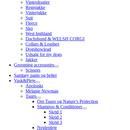
Vinterdragter
Regnjakke
Vinterjakke
Suit
Fleece
Sko
West highland
Dachshund & WELSH CORGI
Collars & Leashes
Dogshowlead
Udsalg for my dogs
Jakker
Grooming accessories
Scissors
Sanitary pants og belter
Vask&Pleje
Apolonki
Melanie Newman
Tauro
Om Tauro og Nature’s Protection
Shampoo & Conditioner
Skrid 1
Skrid 2
Skrid 3
Neglepleje