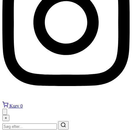
Kurv
0
×