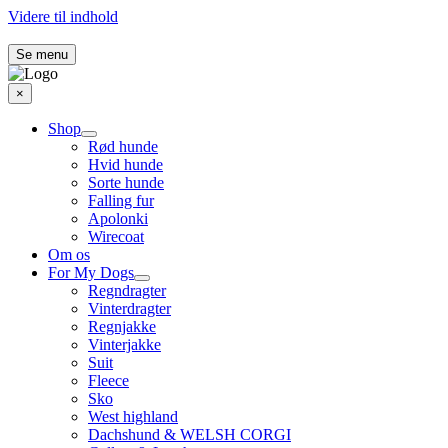
Videre til indhold
Se menu
×
Shop
Rød hunde
Hvid hunde
Sorte hunde
Falling fur
Apolonki
Wirecoat
Om os
For My Dogs
Regndragter
Vinterdragter
Regnjakke
Vinterjakke
Suit
Fleece
Sko
West highland
Dachshund & WELSH CORGI