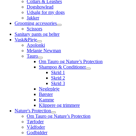
Collars & Leashes
Dogshowlead
Udsalg for my dogs
Jakker
Grooming accessories
Scissors
Sanitary pants og belter
Vask&Pleje
Apolonki
Melanie Newman
Tauro
Om Tauro og Nature’s Protection
Shampoo & Conditioner
Skrid 1
Skrid 2
Skrid 3
Neglepleje
Børster
Kamme
Klippere og trimmere
Nature's Protection
Om Tauro og Nature’s Protection
Tørfoder
Vådfoder
Godbidder