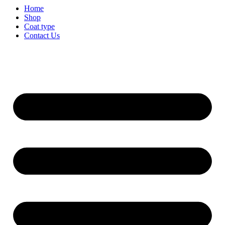
Home
Shop
Coat type
Contact Us