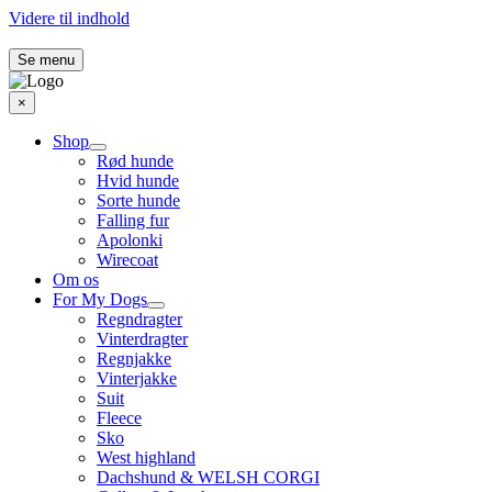
Videre til indhold
Se menu
×
Shop
Rød hunde
Hvid hunde
Sorte hunde
Falling fur
Apolonki
Wirecoat
Om os
For My Dogs
Regndragter
Vinterdragter
Regnjakke
Vinterjakke
Suit
Fleece
Sko
West highland
Dachshund & WELSH CORGI