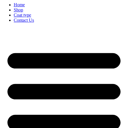
Home
Shop
Coat type
Contact Us