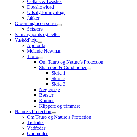
Collars & Leashes
Dogshowlead
Udsalg for my dogs
Jakker
Grooming accessories
Scissors
Sanitary pants og belter
Vask&Pleje
Apolonki
Melanie Newman
Tauro
Om Tauro og Nature’s Protection
Shampoo & Conditioner
Skrid 1
Skrid 2
Skrid 3
Neglepleje
Børster
Kamme
Klippere og trimmere
Nature's Protection
Om Tauro og Nature’s Protection
Tørfoder
Vådfoder
Godbidder