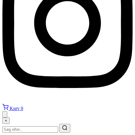
Kurv
0
×