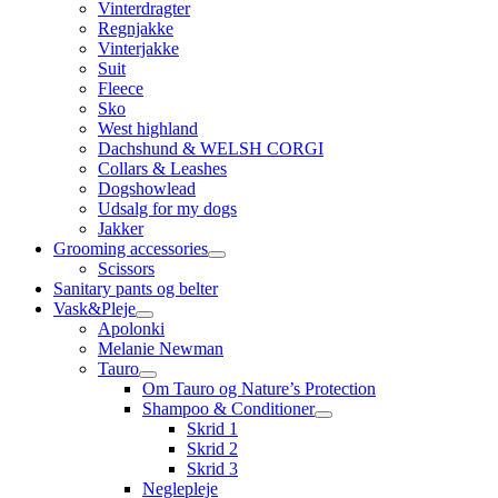
Vinterdragter
Regnjakke
Vinterjakke
Suit
Fleece
Sko
West highland
Dachshund & WELSH CORGI
Collars & Leashes
Dogshowlead
Udsalg for my dogs
Jakker
Grooming accessories
Scissors
Sanitary pants og belter
Vask&Pleje
Apolonki
Melanie Newman
Tauro
Om Tauro og Nature’s Protection
Shampoo & Conditioner
Skrid 1
Skrid 2
Skrid 3
Neglepleje