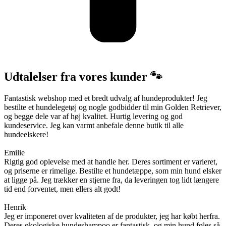
Udtalelser fra vores kunder 🐾
Fantastisk webshop med et bredt udvalg af hundeprodukter! Jeg
bestilte et hundelegetøj og nogle godbidder til min Golden Retriever,
og begge dele var af høj kvalitet. Hurtig levering og god
kundeservice. Jeg kan varmt anbefale denne butik til alle
hundeelskere!
Emilie
Rigtig god oplevelse med at handle her. Deres sortiment er varieret,
og priserne er rimelige. Bestilte et hundetæppe, som min hund elsker
at ligge på. Jeg trækker en stjerne fra, da leveringen tog lidt længere
tid end forventet, men ellers alt godt!
Henrik
Jeg er imponeret over kvaliteten af de produkter, jeg har købt herfra.
Deres økologiske hundeshampoo er fantastisk, og min hund føles så