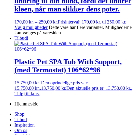
lindring til din hund, fordi det lindrer
kløen, når man slikker dens poter.
170,00
kr.
–
250,00
kr.
Prisinterval: 170,00 kr. til 250,00 kr.
Vælg muligheder
Dette vare har flere varianter. Mulighederne
kan vælges på varesiden
Tilbud!
Plastic Pet SPA Tub With Support,
(med Termostat) 106*62*96
15.750,00
kr.
Den oprindelige pris var:
15.750,00 kr..
13.750,00
kr.
Den aktuelle pris er: 13.750,00 kr..
Tilføj til kurv
Hjemmeside
Shop
Tilbud
Inspiration
Om os