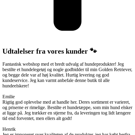
Udtalelser fra vores kunder 🐾
Fantastisk webshop med et bredt udvalg af hundeprodukter! Jeg
bestilte et hundelegetøj og nogle godbidder til min Golden Retriever,
og begge dele var af høj kvalitet. Hurtig levering og god
kundeservice. Jeg kan varmt anbefale denne butik til alle
hundeelskere!
Emilie
Rigtig god oplevelse med at handle her. Deres sortiment er varieret,
og priserne er rimelige. Bestilte et hundetæppe, som min hund elsker
at ligge på. Jeg trækker en stjerne fra, da leveringen tog lidt længere
tid end forventet, men ellers alt godt!
Henrik
Jeg er imponeret over kvaliteten af de produkter, jeg har købt herfra.