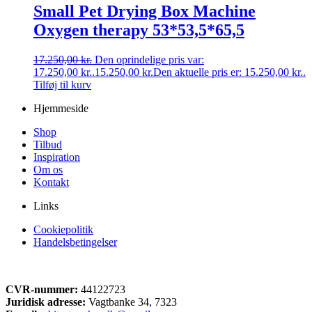
Small Pet Drying Box Machine
Oxygen therapy 53*53,5*65,5
17.250,00
kr.
Den oprindelige pris var:
17.250,00 kr..
15.250,00
kr.
Den aktuelle pris er: 15.250,00 kr..
Tilføj til kurv
Hjemmeside
Shop
Tilbud
Inspiration
Om os
Kontakt
Links
Cookiepolitik
Handelsbetingelser
CVR-nummer:
44122723
Juridisk adresse:
Vagtbanke 34, 7323