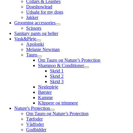
Collars & Leashes
Dogshowlead
Udsalg for my dogs
Jakker
Grooming accessories
Scissors
Sanitary pants og belter
Vask&Pleje
Apolonki
Melanie Newman
Tauro
Om Tauro og Nature’s Protection
Shampoo & Conditioner
Skrid 1
Skrid 2
Skrid 3
Neglepleje
Børster
Kamme
Klippere og trimmere
Nature's Protection
Om Tauro og Nature’s Protection
Tørfoder
Vådfoder
Godbidder