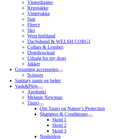
Vinterdragter
Regnjakke
Vinterjakke
Suit
Fleece
Sko
West highland
Dachshund & WELSH CORGI
Collars & Leashes
Dogshowlead
Udsalg for my dogs
Jakker
Grooming accessories
Scissors
Sanitary pants og belter
Vask&Pleje
Apolonki
Melanie Newman
Tauro
Om Tauro og Nature’s Protection
Shampoo & Conditioner
Skrid 1
Skrid 2
Skrid 3
Neglepleje