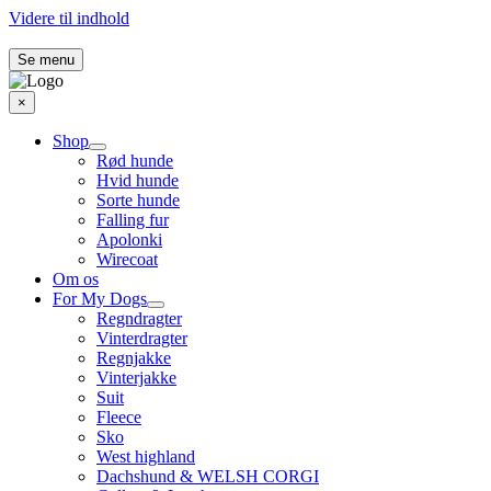
Videre til indhold
Se menu
×
Shop
Rød hunde
Hvid hunde
Sorte hunde
Falling fur
Apolonki
Wirecoat
Om os
For My Dogs
Regndragter
Vinterdragter
Regnjakke
Vinterjakke
Suit
Fleece
Sko
West highland
Dachshund & WELSH CORGI