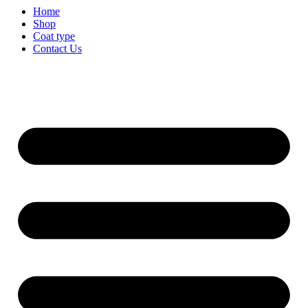
Home
Shop
Coat type
Contact Us