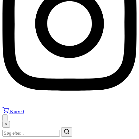
Kurv
0
×