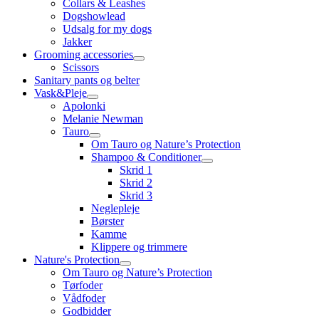
Collars & Leashes
Dogshowlead
Udsalg for my dogs
Jakker
Grooming accessories
Scissors
Sanitary pants og belter
Vask&Pleje
Apolonki
Melanie Newman
Tauro
Om Tauro og Nature’s Protection
Shampoo & Conditioner
Skrid 1
Skrid 2
Skrid 3
Neglepleje
Børster
Kamme
Klippere og trimmere
Nature's Protection
Om Tauro og Nature’s Protection
Tørfoder
Vådfoder
Godbidder