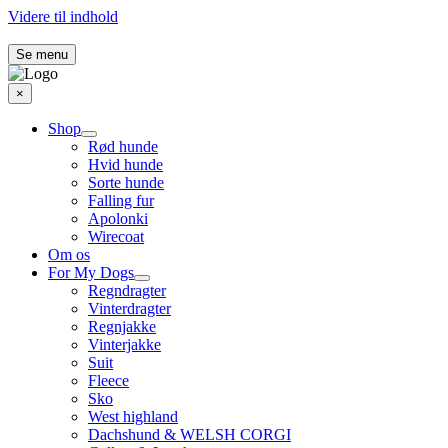
Videre til indhold
Se menu
×
Shop
Rød hunde
Hvid hunde
Sorte hunde
Falling fur
Apolonki
Wirecoat
Om os
For My Dogs
Regndragter
Vinterdragter
Regnjakke
Vinterjakke
Suit
Fleece
Sko
West highland
Dachshund & WELSH CORGI