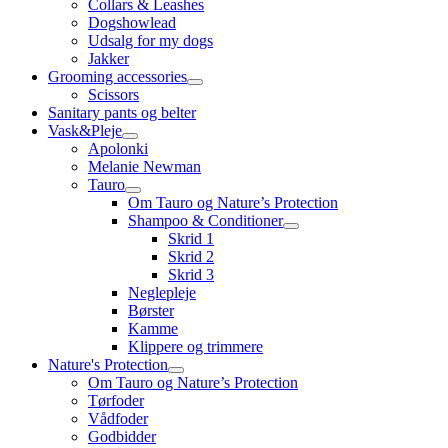
Collars & Leashes
Dogshowlead
Udsalg for my dogs
Jakker
Grooming accessories
Scissors
Sanitary pants og belter
Vask&Pleje
Apolonki
Melanie Newman
Tauro
Om Tauro og Nature’s Protection
Shampoo & Conditioner
Skrid 1
Skrid 2
Skrid 3
Neglepleje
Børster
Kamme
Klippere og trimmere
Nature's Protection
Om Tauro og Nature’s Protection
Tørfoder
Vådfoder
Godbidder