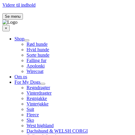
Videre til indhold
Se menu
×
Shop
Rød hunde
Hvid hunde
Sorte hunde
Falling fur
Apolonki
Wirecoat
Om os
For My Dogs
Regndragter
Vinterdragter
Regnjakke
Vinterjakke
Suit
Fleece
Sko
West highland
Dachshund & WELSH CORGI