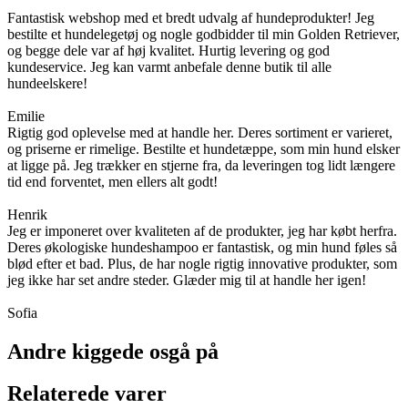
Fantastisk webshop med et bredt udvalg af hundeprodukter! Jeg
bestilte et hundelegetøj og nogle godbidder til min Golden Retriever,
og begge dele var af høj kvalitet. Hurtig levering og god
kundeservice. Jeg kan varmt anbefale denne butik til alle
hundeelskere!
Emilie
Rigtig god oplevelse med at handle her. Deres sortiment er varieret,
og priserne er rimelige. Bestilte et hundetæppe, som min hund elsker
at ligge på. Jeg trækker en stjerne fra, da leveringen tog lidt længere
tid end forventet, men ellers alt godt!
Henrik
Jeg er imponeret over kvaliteten af de produkter, jeg har købt herfra.
Deres økologiske hundeshampoo er fantastisk, og min hund føles så
blød efter et bad. Plus, de har nogle rigtig innovative produkter, som
jeg ikke har set andre steder. Glæder mig til at handle her igen!
Sofia
Andre kiggede osgå på
Relaterede varer