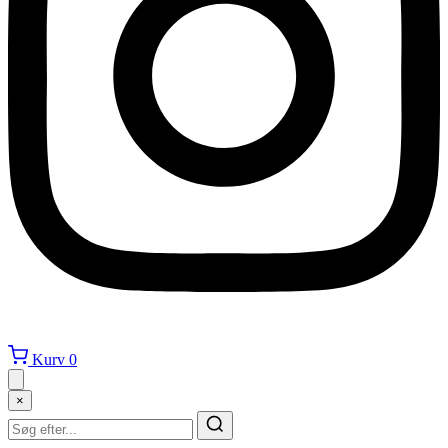
Kurv
0
×