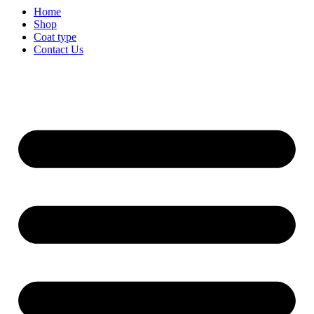
Home
Shop
Coat type
Contact Us