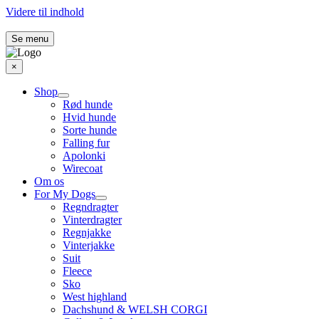
Videre til indhold
Se menu
×
Shop
Rød hunde
Hvid hunde
Sorte hunde
Falling fur
Apolonki
Wirecoat
Om os
For My Dogs
Regndragter
Vinterdragter
Regnjakke
Vinterjakke
Suit
Fleece
Sko
West highland
Dachshund & WELSH CORGI