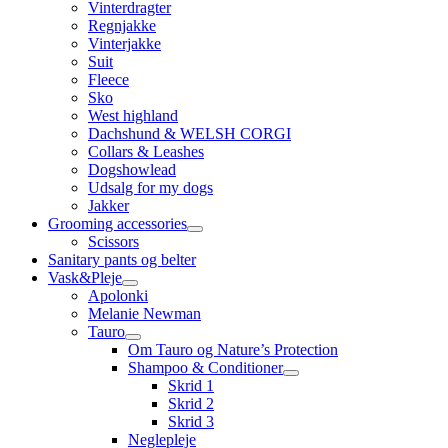
Vinterdragter
Regnjakke
Vinterjakke
Suit
Fleece
Sko
West highland
Dachshund & WELSH CORGI
Collars & Leashes
Dogshowlead
Udsalg for my dogs
Jakker
Grooming accessories
Scissors
Sanitary pants og belter
Vask&Pleje
Apolonki
Melanie Newman
Tauro
Om Tauro og Nature’s Protection
Shampoo & Conditioner
Skrid 1
Skrid 2
Skrid 3
Neglepleje