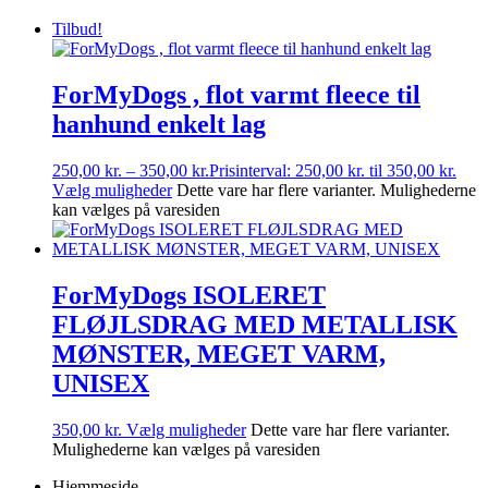
Tilbud!
ForMyDogs , flot varmt fleece til
hanhund enkelt lag
250,00
kr.
–
350,00
kr.
Prisinterval: 250,00 kr. til 350,00 kr.
Vælg muligheder
Dette vare har flere varianter. Mulighederne
kan vælges på varesiden
ForMyDogs ISOLERET
FLØJLSDRAG MED METALLISK
MØNSTER, MEGET VARM,
UNISEX
350,00
kr.
Vælg muligheder
Dette vare har flere varianter.
Mulighederne kan vælges på varesiden
Hjemmeside