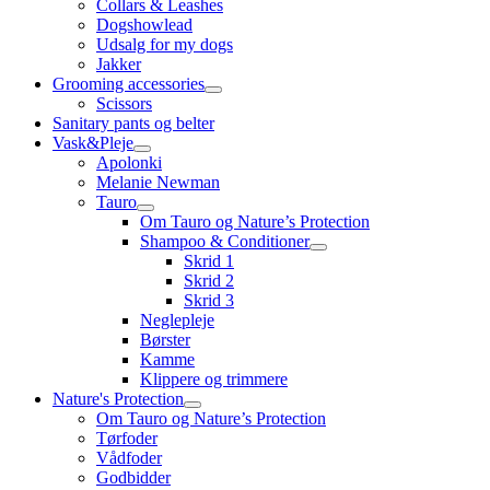
Collars & Leashes
Dogshowlead
Udsalg for my dogs
Jakker
Grooming accessories
Scissors
Sanitary pants og belter
Vask&Pleje
Apolonki
Melanie Newman
Tauro
Om Tauro og Nature’s Protection
Shampoo & Conditioner
Skrid 1
Skrid 2
Skrid 3
Neglepleje
Børster
Kamme
Klippere og trimmere
Nature's Protection
Om Tauro og Nature’s Protection
Tørfoder
Vådfoder
Godbidder