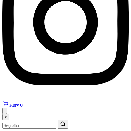
Kurv
0
×