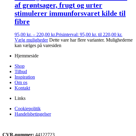
af grøntsager, frugt og urter
stimulerer immunforsvaret kilde til
fibre
95,00
kr.
–
220,00
kr.
Prisinterval: 95,00 kr. til 220,00 kr.
Vælg muligheder
Dette vare har flere varianter. Mulighederne
kan vælges på varesiden
Hjemmeside
Shop
Tilbud
Inspiration
Om os
Kontakt
Links
Cookiepolitik
Handelsbetingelser
CVR-nummer:
44122723