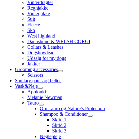
Vinterdragter
Regnjakke
Vinterjakke
Suit
Fleece
Sko
West highland
Dachshund & WELSH CORGI
Collars & Leashes
Dogshowlead
Udsalg for my dogs
Jakker
Grooming accessories
Scissors
Sanitary pants og belter
Vask&Pleje
Apolonki
Melanie Newman
Tauro
Om Tauro og Nature’s Protection
Shampoo & Conditioner
Skrid 1
Skrid 2
Skrid 3
Neglepleje