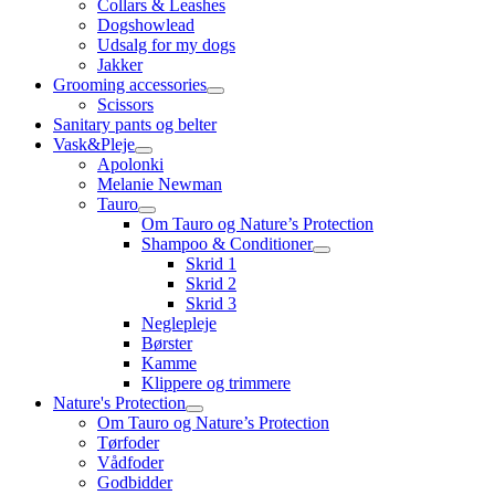
Collars & Leashes
Dogshowlead
Udsalg for my dogs
Jakker
Grooming accessories
Scissors
Sanitary pants og belter
Vask&Pleje
Apolonki
Melanie Newman
Tauro
Om Tauro og Nature’s Protection
Shampoo & Conditioner
Skrid 1
Skrid 2
Skrid 3
Neglepleje
Børster
Kamme
Klippere og trimmere
Nature's Protection
Om Tauro og Nature’s Protection
Tørfoder
Vådfoder
Godbidder