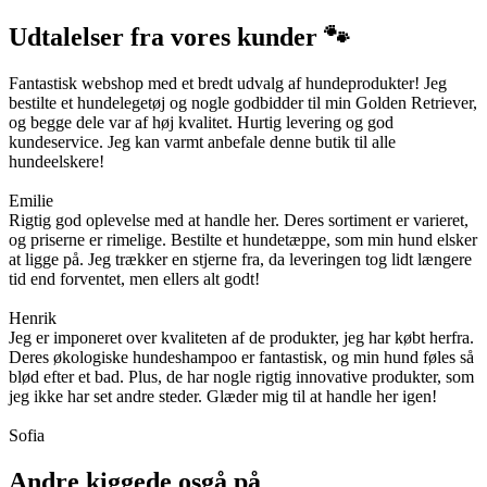
Udtalelser fra vores kunder 🐾
Fantastisk webshop med et bredt udvalg af hundeprodukter! Jeg
bestilte et hundelegetøj og nogle godbidder til min Golden Retriever,
og begge dele var af høj kvalitet. Hurtig levering og god
kundeservice. Jeg kan varmt anbefale denne butik til alle
hundeelskere!
Emilie
Rigtig god oplevelse med at handle her. Deres sortiment er varieret,
og priserne er rimelige. Bestilte et hundetæppe, som min hund elsker
at ligge på. Jeg trækker en stjerne fra, da leveringen tog lidt længere
tid end forventet, men ellers alt godt!
Henrik
Jeg er imponeret over kvaliteten af de produkter, jeg har købt herfra.
Deres økologiske hundeshampoo er fantastisk, og min hund føles så
blød efter et bad. Plus, de har nogle rigtig innovative produkter, som
jeg ikke har set andre steder. Glæder mig til at handle her igen!
Sofia
Andre kiggede osgå på