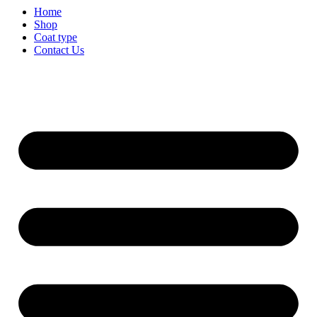
Home
Shop
Coat type
Contact Us