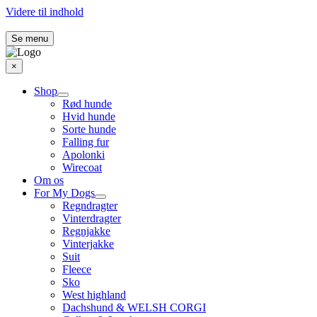
Videre til indhold
Se menu
×
Shop
Rød hunde
Hvid hunde
Sorte hunde
Falling fur
Apolonki
Wirecoat
Om os
For My Dogs
Regndragter
Vinterdragter
Regnjakke
Vinterjakke
Suit
Fleece
Sko
West highland
Dachshund & WELSH CORGI