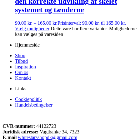
den korrekte udvikling af skelet
systemet og tænderne
90,00
kr.
–
165,00
kr.
Prisinterval: 90,00 kr. til 165,00 kr.
Vælg muligheder
Dette vare har flere varianter. Mulighederne
kan vælges på varesiden
Hjemmeside
Shop
Tilbud
Inspiration
Om os
Kontakt
Links
Cookiepolitik
Handelsbetingelser
CVR-nummer:
44122723
Juridisk adresse:
Vagtbanke 34, 7323
E-mail
whitestarsshopdk@gmail.com