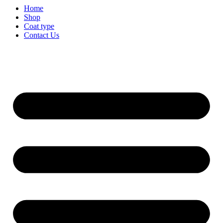
Home
Shop
Coat type
Contact Us