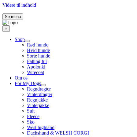
Videre til indhold
Se menu
×
Shop
Rød hunde
Hvid hunde
Sorte hunde
Falling fur
Apolonki
Wirecoat
Om os
For My Dogs
Regndragter
Vinterdragter
Regnjakke
Vinterjakke
Suit
Fleece
Sko
West highland
Dachshund & WELSH CORGI