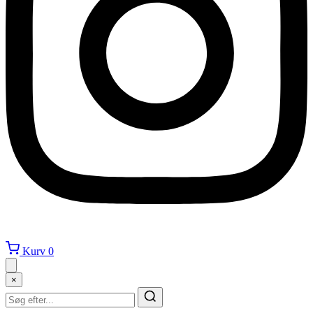
Kurv
0
×