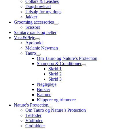
Collars & Leashes
Dogshowlead
Udsalg for my dogs
Jakker
Grooming accessories
Scissors
Sanitary pants og belter
Vask&Pleje
Apolonki
Melanie Newman
Tauro
Om Tauro og Nature’s Protection
Shampoo & Conditioner
Skrid 1
Skrid 2
Skrid 3
Neglepleje
Børster
Kamme
Klippere og trimmere
Nature's Protection
Om Tauro og Nature’s Protection
Tørfoder
Vådfoder
Godbidder