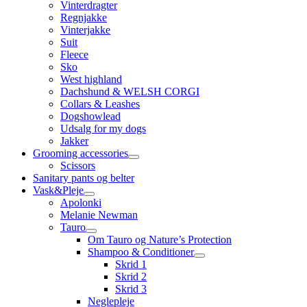
Vinterdragter
Regnjakke
Vinterjakke
Suit
Fleece
Sko
West highland
Dachshund & WELSH CORGI
Collars & Leashes
Dogshowlead
Udsalg for my dogs
Jakker
Grooming accessories
Scissors
Sanitary pants og belter
Vask&Pleje
Apolonki
Melanie Newman
Tauro
Om Tauro og Nature’s Protection
Shampoo & Conditioner
Skrid 1
Skrid 2
Skrid 3
Neglepleje