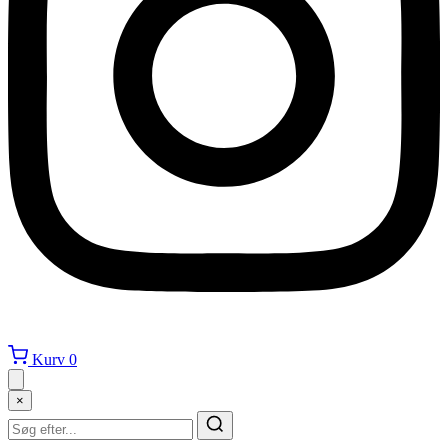
Kurv
0
×