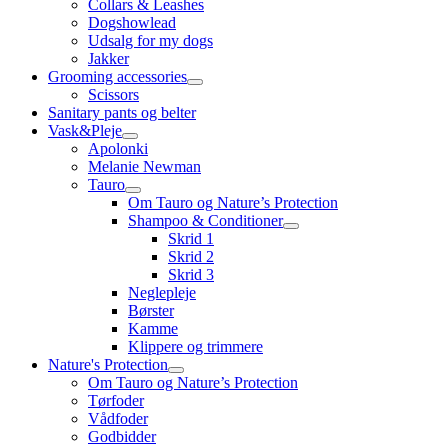
Collars & Leashes
Dogshowlead
Udsalg for my dogs
Jakker
Grooming accessories
Scissors
Sanitary pants og belter
Vask&Pleje
Apolonki
Melanie Newman
Tauro
Om Tauro og Nature’s Protection
Shampoo & Conditioner
Skrid 1
Skrid 2
Skrid 3
Neglepleje
Børster
Kamme
Klippere og trimmere
Nature's Protection
Om Tauro og Nature’s Protection
Tørfoder
Vådfoder
Godbidder