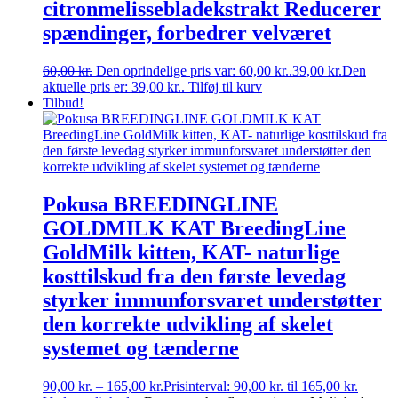
citronmelissebladekstrakt Reducerer
spændinger, forbedrer velværet
60,00
kr.
Den oprindelige pris var: 60,00 kr..
39,00
kr.
Den
aktuelle pris er: 39,00 kr..
Tilføj til kurv
Tilbud!
Pokusa BREEDINGLINE
GOLDMILK KAT BreedingLine
GoldMilk kitten, KAT- naturlige
kosttilskud fra den første levedag
styrker immunforsvaret understøtter
den korrekte udvikling af skelet
systemet og tænderne
90,00
kr.
–
165,00
kr.
Prisinterval: 90,00 kr. til 165,00 kr.