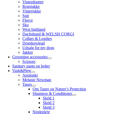
Vinterdragter
Regnjakke
Vinterjakke
Suit
Fleece
Sko
West highland
Dachshund & WELSH CORGI
Collars & Leashes
Dogshowlead
Udsalg for my dogs
Jakker
Grooming accessories
Scissors
Sanitary pants og belter
Vask&Pleje
Apolonki
Melanie Newman
Tauro
Om Tauro og Nature’s Protection
Shampoo & Conditioner
Skrid 1
Skrid 2
Skrid 3
Neglepleje