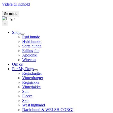
Videre til indhold
Se menu
×
Shop
Rød hunde
Hvid hunde
Sorte hunde
Falling fur
Apolonki
Wirecoat
Om os
For My Dogs
Regndragter
Vinterdragter
Regnjakke
Vinterjakke
Suit
Fleece
Sko
West highland
Dachshund & WELSH CORGI