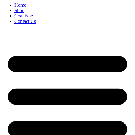
Home
Shop
Coat type
Contact Us