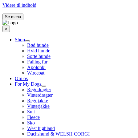
Videre til indhold
Se menu
×
Shop
Rød hunde
Hvid hunde
Sorte hunde
Falling fur
Apolonki
Wirecoat
Om os
For My Dogs
Regndragter
Vinterdragter
Regnjakke
Vinterjakke
Suit
Fleece
Sko
West highland
Dachshund & WELSH CORGI