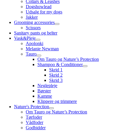
Collars & Leashes
Dogshowlead
Udsalg for my dogs
Jakker
Grooming accessories
Scissors
Sanitary pants og belter
Vask&Pleje
Apolonki
Melanie Newman
Tauro
Om Tauro og Nature’s Protection
Shampoo & Conditioner
Skrid 1
Skrid 2
Skrid 3
Neglepleje
Børster
Kamme
Klippere og trimmere
Nature's Protection
Om Tauro og Nature’s Protection
Tørfoder
Vådfoder
Godbidder