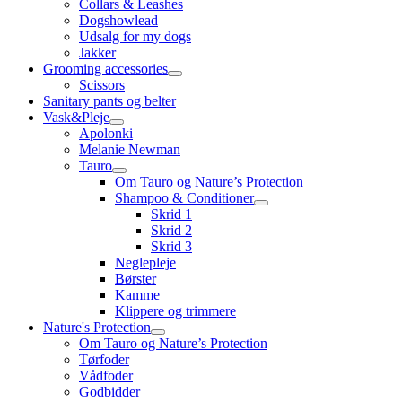
Collars & Leashes
Dogshowlead
Udsalg for my dogs
Jakker
Grooming accessories
Scissors
Sanitary pants og belter
Vask&Pleje
Apolonki
Melanie Newman
Tauro
Om Tauro og Nature’s Protection
Shampoo & Conditioner
Skrid 1
Skrid 2
Skrid 3
Neglepleje
Børster
Kamme
Klippere og trimmere
Nature's Protection
Om Tauro og Nature’s Protection
Tørfoder
Vådfoder
Godbidder