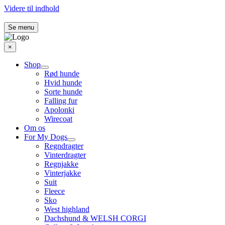
Videre til indhold
Se menu
×
Shop
Rød hunde
Hvid hunde
Sorte hunde
Falling fur
Apolonki
Wirecoat
Om os
For My Dogs
Regndragter
Vinterdragter
Regnjakke
Vinterjakke
Suit
Fleece
Sko
West highland
Dachshund & WELSH CORGI