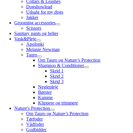
Collars & Leashes
Dogshowlead
Udsalg for my dogs
Jakker
Grooming accessories
Scissors
Sanitary pants og belter
Vask&Pleje
Apolonki
Melanie Newman
Tauro
Om Tauro og Nature’s Protection
Shampoo & Conditioner
Skrid 1
Skrid 2
Skrid 3
Neglepleje
Børster
Kamme
Klippere og trimmere
Nature's Protection
Om Tauro og Nature’s Protection
Tørfoder
Vådfoder
Godbidder