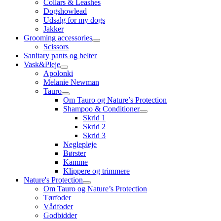
Collars & Leashes
Dogshowlead
Udsalg for my dogs
Jakker
Grooming accessories
Scissors
Sanitary pants og belter
Vask&Pleje
Apolonki
Melanie Newman
Tauro
Om Tauro og Nature’s Protection
Shampoo & Conditioner
Skrid 1
Skrid 2
Skrid 3
Neglepleje
Børster
Kamme
Klippere og trimmere
Nature's Protection
Om Tauro og Nature’s Protection
Tørfoder
Vådfoder
Godbidder