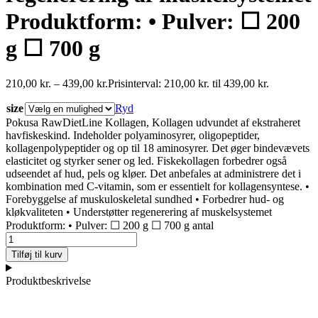
Produktform: • Pulver: ☐ 200
g ☐ 700 g
210,00
kr.
–
439,00
kr.
Prisinterval: 210,00 kr. til 439,00 kr.
size
Ryd
Pokusa RawDietLine Kollagen, Kollagen udvundet af ekstraheret
havfiskeskind. Indeholder polyaminosyrer, oligopeptider,
kollagenpolypeptider og op til 18 aminosyrer. Det øger bindevævets
elasticitet og styrker sener og led. Fiskekollagen forbedrer også
udseendet af hud, pels og kløer. Det anbefales at administrere det i
kombination med C-vitamin, som er essentielt for kollagensyntese. •
Forebyggelse af muskuloskeletal sundhed • Forbedrer hud- og
kløkvaliteten • Understøtter regenerering af muskelsystemet
Produktform: • Pulver: ☐ 200 g ☐ 700 g antal
Tilføj til kurv
Produktbeskrivelse