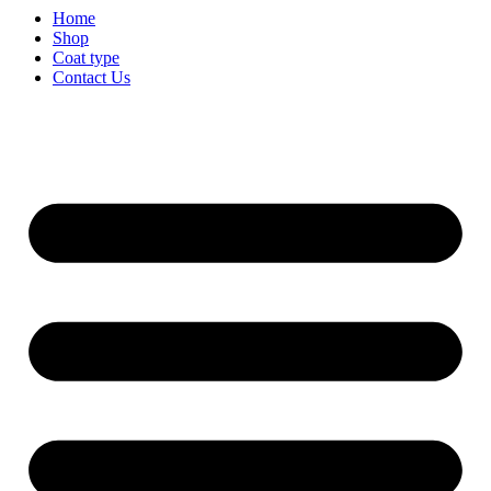
Home
Shop
Coat type
Contact Us