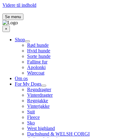
Videre til indhold
Se menu
×
Shop
Rød hunde
Hvid hunde
Sorte hunde
Falling fur
Apolonki
Wirecoat
Om os
For My Dogs
Regndragter
Vinterdragter
Regnjakke
Vinterjakke
Suit
Fleece
Sko
West highland
Dachshund & WELSH CORGI