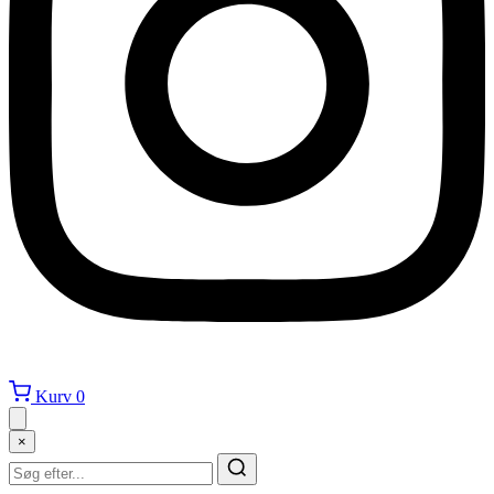
Kurv
0
×