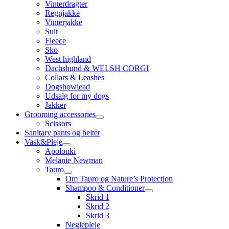
Vinterdragter
Regnjakke
Vinterjakke
Suit
Fleece
Sko
West highland
Dachshund & WELSH CORGI
Collars & Leashes
Dogshowlead
Udsalg for my dogs
Jakker
Grooming accessories
Scissors
Sanitary pants og belter
Vask&Pleje
Apolonki
Melanie Newman
Tauro
Om Tauro og Nature’s Protection
Shampoo & Conditioner
Skrid 1
Skrid 2
Skrid 3
Neglepleje