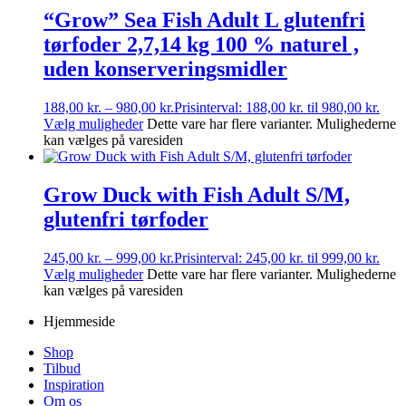
“Grow” Sea Fish Adult L glutenfri
tørfoder 2,7,14 kg 100 % naturel ,
uden konserveringsmidler
188,00
kr.
–
980,00
kr.
Prisinterval: 188,00 kr. til 980,00 kr.
Vælg muligheder
Dette vare har flere varianter. Mulighederne
kan vælges på varesiden
Grow Duck with Fish Adult S/M,
glutenfri tørfoder
245,00
kr.
–
999,00
kr.
Prisinterval: 245,00 kr. til 999,00 kr.
Vælg muligheder
Dette vare har flere varianter. Mulighederne
kan vælges på varesiden
Hjemmeside
Shop
Tilbud
Inspiration
Om os