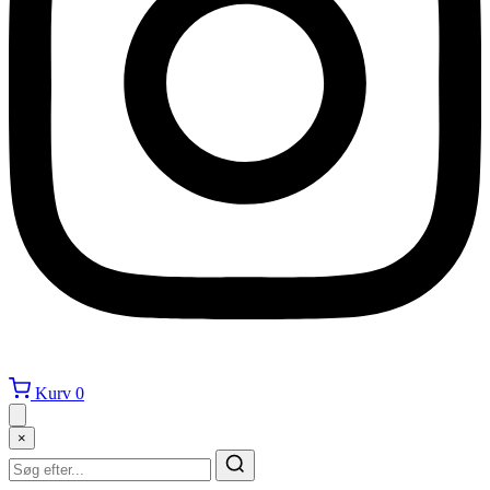
Kurv
0
×