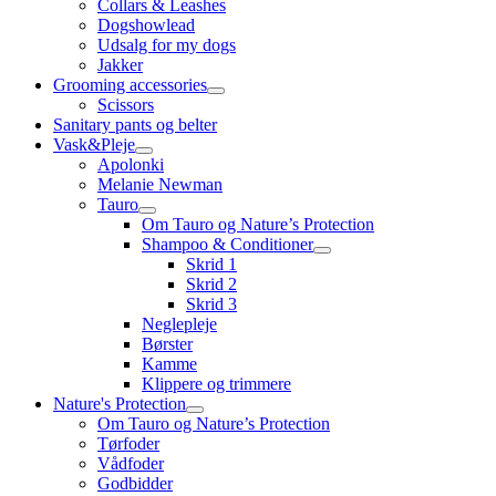
Collars & Leashes
Dogshowlead
Udsalg for my dogs
Jakker
Grooming accessories
Scissors
Sanitary pants og belter
Vask&Pleje
Apolonki
Melanie Newman
Tauro
Om Tauro og Nature’s Protection
Shampoo & Conditioner
Skrid 1
Skrid 2
Skrid 3
Neglepleje
Børster
Kamme
Klippere og trimmere
Nature's Protection
Om Tauro og Nature’s Protection
Tørfoder
Vådfoder
Godbidder