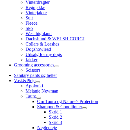
Vinterdragter
Regnjakke
Vinterjakke
Suit
Fleece
Sko
West highland
Dachshund & WELSH CORGI
Collars & Leashes
Dogshowlead
Udsalg for my dogs
Jakker
Grooming accessories
Scissors
Sanitary pants og belter
Vask&Pleje
Apolonki
Melanie Newman
Tauro
Om Tauro og Nature’s Protection
Shampoo & Conditioner
Skrid 1
Skrid 2
Skrid 3
Neglepleje