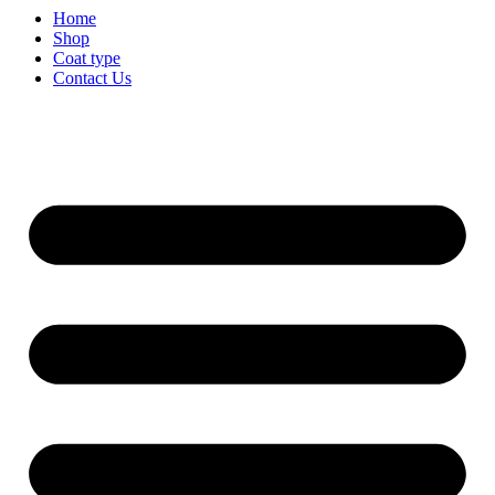
Home
Shop
Coat type
Contact Us