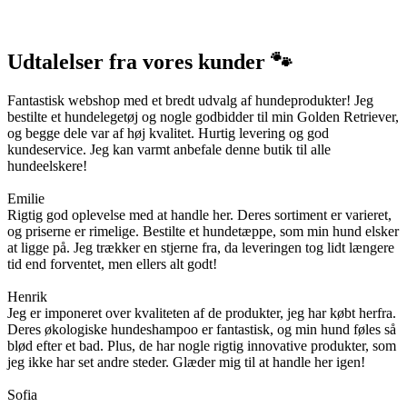
Udtalelser fra vores kunder 🐾
Fantastisk webshop med et bredt udvalg af hundeprodukter! Jeg
bestilte et hundelegetøj og nogle godbidder til min Golden Retriever,
og begge dele var af høj kvalitet. Hurtig levering og god
kundeservice. Jeg kan varmt anbefale denne butik til alle
hundeelskere!
Emilie
Rigtig god oplevelse med at handle her. Deres sortiment er varieret,
og priserne er rimelige. Bestilte et hundetæppe, som min hund elsker
at ligge på. Jeg trækker en stjerne fra, da leveringen tog lidt længere
tid end forventet, men ellers alt godt!
Henrik
Jeg er imponeret over kvaliteten af de produkter, jeg har købt herfra.
Deres økologiske hundeshampoo er fantastisk, og min hund føles så
blød efter et bad. Plus, de har nogle rigtig innovative produkter, som
jeg ikke har set andre steder. Glæder mig til at handle her igen!
Sofia