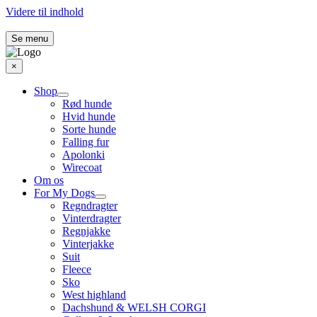
Videre til indhold
Se menu
×
Shop
Rød hunde
Hvid hunde
Sorte hunde
Falling fur
Apolonki
Wirecoat
Om os
For My Dogs
Regndragter
Vinterdragter
Regnjakke
Vinterjakke
Suit
Fleece
Sko
West highland
Dachshund & WELSH CORGI