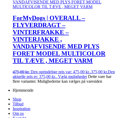
ForMyDogs | OVERALL –
FLYVERDRAGT –
VINTERFRAKKE –
VINTERJAKKE ,
VANDAFVISENDE MED PLYS
FORET MODEL MULTICOLOR
TIL TÆVE , MEGET VARM
475,00
kr.
Den oprindelige pris var: 475,00 kr..
375,00
kr.
Den
aktuelle pris er: 375,00 kr..
Vælg muligheder
Dette vare har
flere varianter. Mulighederne kan vælges på varesiden
Hjemmeside
Shop
Tilbud
Inspiration
Om os