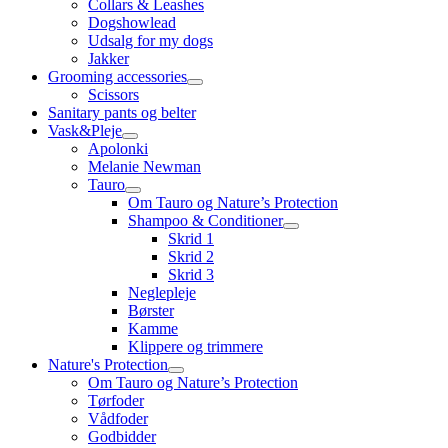
Collars & Leashes
Dogshowlead
Udsalg for my dogs
Jakker
Grooming accessories
Scissors
Sanitary pants og belter
Vask&Pleje
Apolonki
Melanie Newman
Tauro
Om Tauro og Nature’s Protection
Shampoo & Conditioner
Skrid 1
Skrid 2
Skrid 3
Neglepleje
Børster
Kamme
Klippere og trimmere
Nature's Protection
Om Tauro og Nature’s Protection
Tørfoder
Vådfoder
Godbidder