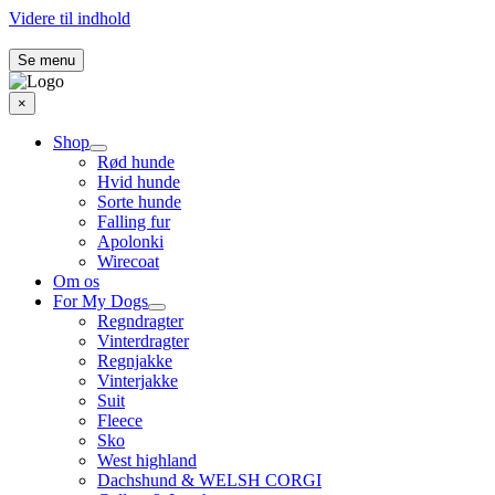
Videre til indhold
Se menu
×
Shop
Rød hunde
Hvid hunde
Sorte hunde
Falling fur
Apolonki
Wirecoat
Om os
For My Dogs
Regndragter
Vinterdragter
Regnjakke
Vinterjakke
Suit
Fleece
Sko
West highland
Dachshund & WELSH CORGI