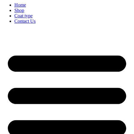
Home
Shop
Coat type
Contact Us