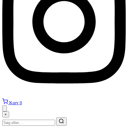
Kurv
0
×