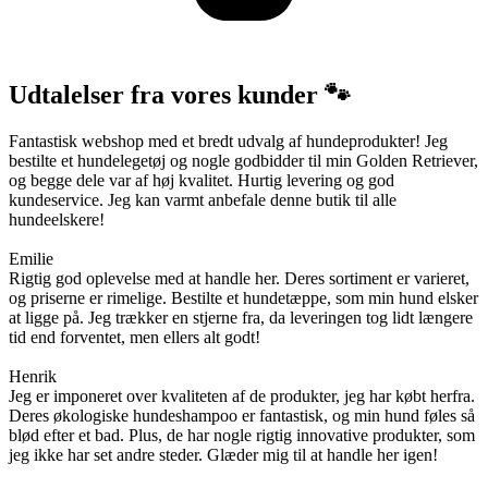
Udtalelser fra vores kunder 🐾
Fantastisk webshop med et bredt udvalg af hundeprodukter! Jeg
bestilte et hundelegetøj og nogle godbidder til min Golden Retriever,
og begge dele var af høj kvalitet. Hurtig levering og god
kundeservice. Jeg kan varmt anbefale denne butik til alle
hundeelskere!
Emilie
Rigtig god oplevelse med at handle her. Deres sortiment er varieret,
og priserne er rimelige. Bestilte et hundetæppe, som min hund elsker
at ligge på. Jeg trækker en stjerne fra, da leveringen tog lidt længere
tid end forventet, men ellers alt godt!
Henrik
Jeg er imponeret over kvaliteten af de produkter, jeg har købt herfra.
Deres økologiske hundeshampoo er fantastisk, og min hund føles så
blød efter et bad. Plus, de har nogle rigtig innovative produkter, som
jeg ikke har set andre steder. Glæder mig til at handle her igen!