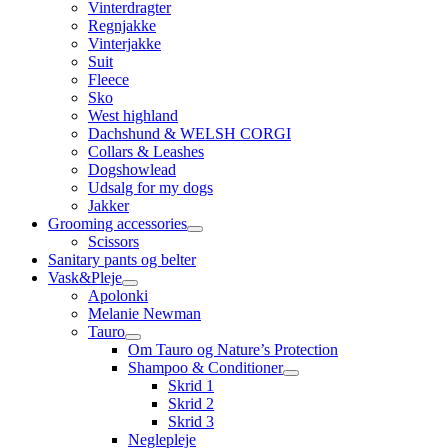
Vinterdragter
Regnjakke
Vinterjakke
Suit
Fleece
Sko
West highland
Dachshund & WELSH CORGI
Collars & Leashes
Dogshowlead
Udsalg for my dogs
Jakker
Grooming accessories
Scissors
Sanitary pants og belter
Vask&Pleje
Apolonki
Melanie Newman
Tauro
Om Tauro og Nature’s Protection
Shampoo & Conditioner
Skrid 1
Skrid 2
Skrid 3
Neglepleje