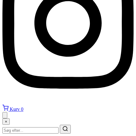
Kurv
0
×