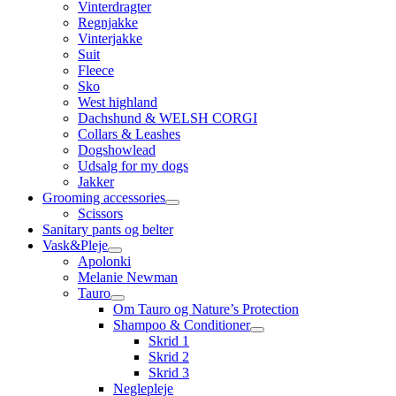
Vinterdragter
Regnjakke
Vinterjakke
Suit
Fleece
Sko
West highland
Dachshund & WELSH CORGI
Collars & Leashes
Dogshowlead
Udsalg for my dogs
Jakker
Grooming accessories
Scissors
Sanitary pants og belter
Vask&Pleje
Apolonki
Melanie Newman
Tauro
Om Tauro og Nature’s Protection
Shampoo & Conditioner
Skrid 1
Skrid 2
Skrid 3
Neglepleje