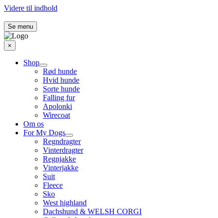
Videre til indhold
Se menu
×
Shop
Rød hunde
Hvid hunde
Sorte hunde
Falling fur
Apolonki
Wirecoat
Om os
For My Dogs
Regndragter
Vinterdragter
Regnjakke
Vinterjakke
Suit
Fleece
Sko
West highland
Dachshund & WELSH CORGI