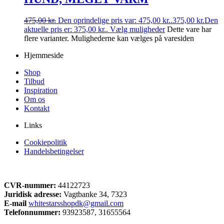
475,00
kr.
Den oprindelige pris var: 475,00 kr..
375,00
kr.
Den
aktuelle pris er: 375,00 kr..
Vælg muligheder
Dette vare har
flere varianter. Mulighederne kan vælges på varesiden
Hjemmeside
Shop
Tilbud
Inspiration
Om os
Kontakt
Links
Cookiepolitik
Handelsbetingelser
CVR-nummer:
44122723
Juridisk adresse:
Vagtbanke 34, 7323
E-mail
whitestarsshopdk@gmail.com
Telefonnummer:
93923587, 31655564