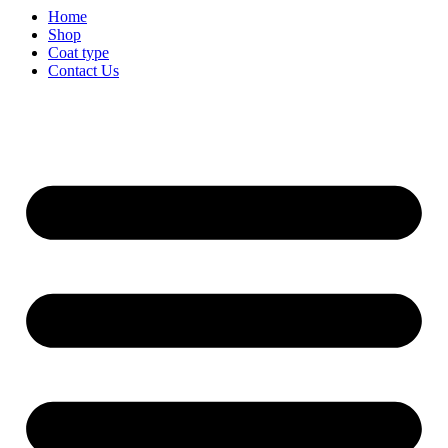
Home
Shop
Coat type
Contact Us