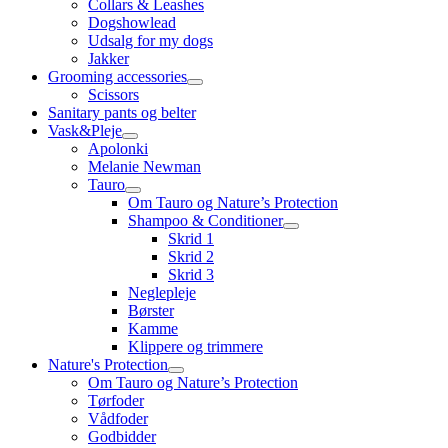
Collars & Leashes
Dogshowlead
Udsalg for my dogs
Jakker
Grooming accessories
Scissors
Sanitary pants og belter
Vask&Pleje
Apolonki
Melanie Newman
Tauro
Om Tauro og Nature’s Protection
Shampoo & Conditioner
Skrid 1
Skrid 2
Skrid 3
Neglepleje
Børster
Kamme
Klippere og trimmere
Nature's Protection
Om Tauro og Nature’s Protection
Tørfoder
Vådfoder
Godbidder