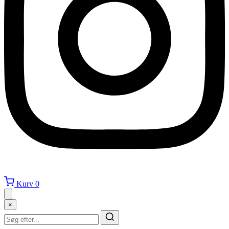
Kurv
0
×