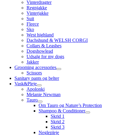
Vinterdragter
Regnjakke
Vinterjakke
Suit
Fleece
Sko
West highland
Dachshund & WELSH CORGI
Collars & Leashes
Dogshowlead
Udsalg for my dogs
Jakker
Grooming accessories
Scissors
Sanitary pants og belter
Vask&Pleje
Apolonki
Melanie Newman
Tauro
Om Tauro og Nature’s Protection
Shampoo & Conditioner
Skrid 1
Skrid 2
Skrid 3
Neglepleje