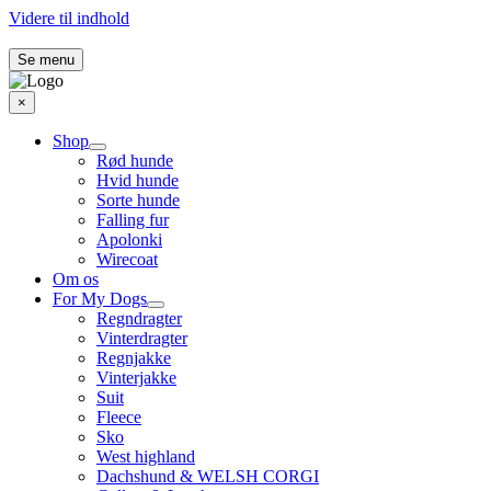
Videre til indhold
Se menu
×
Shop
Rød hunde
Hvid hunde
Sorte hunde
Falling fur
Apolonki
Wirecoat
Om os
For My Dogs
Regndragter
Vinterdragter
Regnjakke
Vinterjakke
Suit
Fleece
Sko
West highland
Dachshund & WELSH CORGI