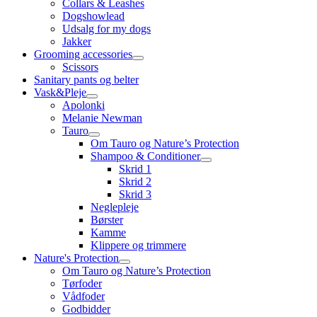
Collars & Leashes
Dogshowlead
Udsalg for my dogs
Jakker
Grooming accessories
Scissors
Sanitary pants og belter
Vask&Pleje
Apolonki
Melanie Newman
Tauro
Om Tauro og Nature’s Protection
Shampoo & Conditioner
Skrid 1
Skrid 2
Skrid 3
Neglepleje
Børster
Kamme
Klippere og trimmere
Nature's Protection
Om Tauro og Nature’s Protection
Tørfoder
Vådfoder
Godbidder