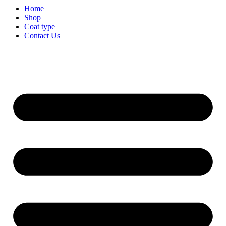
Home
Shop
Coat type
Contact Us