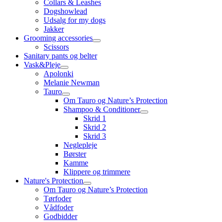
Collars & Leashes
Dogshowlead
Udsalg for my dogs
Jakker
Grooming accessories
Scissors
Sanitary pants og belter
Vask&Pleje
Apolonki
Melanie Newman
Tauro
Om Tauro og Nature’s Protection
Shampoo & Conditioner
Skrid 1
Skrid 2
Skrid 3
Neglepleje
Børster
Kamme
Klippere og trimmere
Nature's Protection
Om Tauro og Nature’s Protection
Tørfoder
Vådfoder
Godbidder