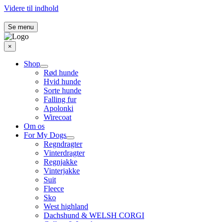
Videre til indhold
Se menu
×
Shop
Rød hunde
Hvid hunde
Sorte hunde
Falling fur
Apolonki
Wirecoat
Om os
For My Dogs
Regndragter
Vinterdragter
Regnjakke
Vinterjakke
Suit
Fleece
Sko
West highland
Dachshund & WELSH CORGI