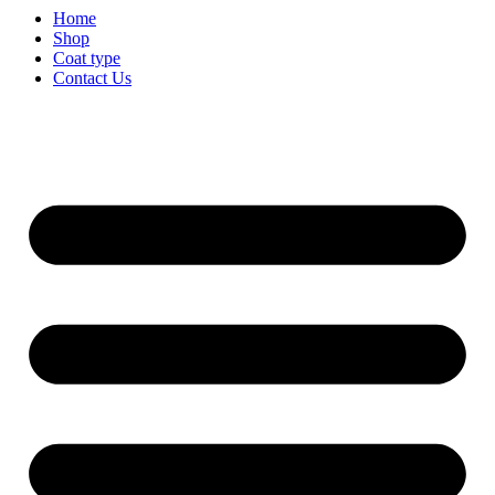
Home
Shop
Coat type
Contact Us