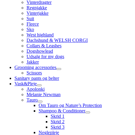
Vinterdragter
Regnjakke
Vinterjakke
Suit
Fleece
Sko
West highland
Dachshund & WELSH CORGI
Collars & Leashes
Dogshowlead
Udsalg for my dogs
Jakker
Grooming accessories
Scissors
Sanitary pants og belter
Vask&Pleje
Apolonki
Melanie Newman
Tauro
Om Tauro og Nature’s Protection
Shampoo & Conditioner
Skrid 1
Skrid 2
Skrid 3
Neglepleje