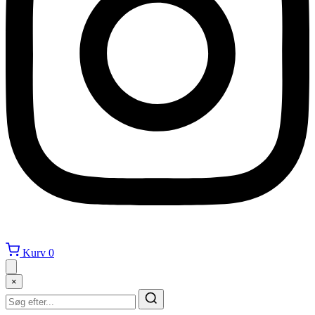
Kurv
0
×