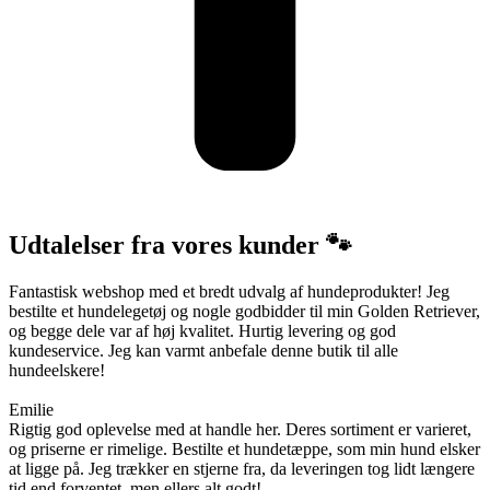
Udtalelser fra vores kunder 🐾
Fantastisk webshop med et bredt udvalg af hundeprodukter! Jeg
bestilte et hundelegetøj og nogle godbidder til min Golden Retriever,
og begge dele var af høj kvalitet. Hurtig levering og god
kundeservice. Jeg kan varmt anbefale denne butik til alle
hundeelskere!
Emilie
Rigtig god oplevelse med at handle her. Deres sortiment er varieret,
og priserne er rimelige. Bestilte et hundetæppe, som min hund elsker
at ligge på. Jeg trækker en stjerne fra, da leveringen tog lidt længere
tid end forventet, men ellers alt godt!