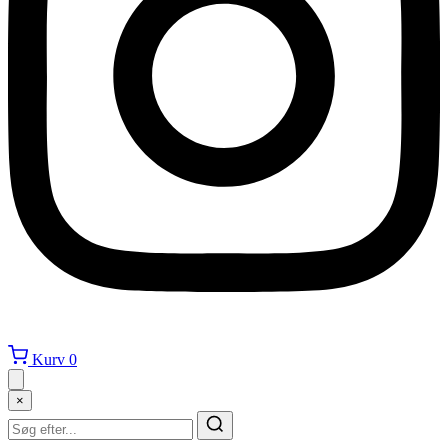
Kurv
0
×