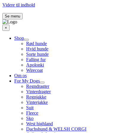
Videre til indhold
Se menu
×
Shop
Rød hunde
Hvid hunde
Sorte hunde
Falling fur
Apolonki
Wirecoat
Om os
For My Dogs
Regndragter
Vinterdragter
Regnjakke
Vinterjakke
Suit
Fleece
Sko
West highland
Dachshund & WELSH CORGI