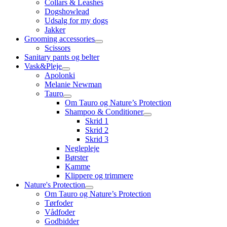
Collars & Leashes
Dogshowlead
Udsalg for my dogs
Jakker
Grooming accessories
Scissors
Sanitary pants og belter
Vask&Pleje
Apolonki
Melanie Newman
Tauro
Om Tauro og Nature’s Protection
Shampoo & Conditioner
Skrid 1
Skrid 2
Skrid 3
Neglepleje
Børster
Kamme
Klippere og trimmere
Nature's Protection
Om Tauro og Nature’s Protection
Tørfoder
Vådfoder
Godbidder