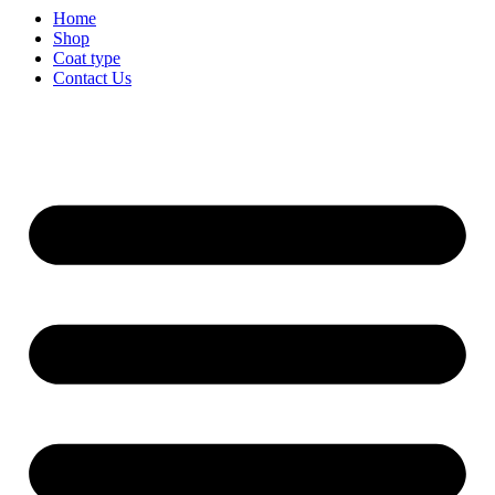
Home
Shop
Coat type
Contact Us