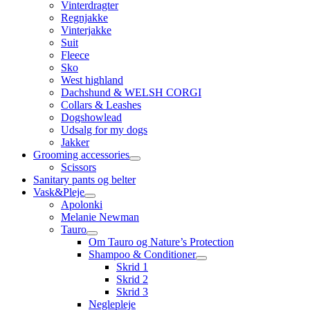
Vinterdragter
Regnjakke
Vinterjakke
Suit
Fleece
Sko
West highland
Dachshund & WELSH CORGI
Collars & Leashes
Dogshowlead
Udsalg for my dogs
Jakker
Grooming accessories
Scissors
Sanitary pants og belter
Vask&Pleje
Apolonki
Melanie Newman
Tauro
Om Tauro og Nature’s Protection
Shampoo & Conditioner
Skrid 1
Skrid 2
Skrid 3
Neglepleje