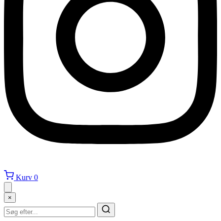
Kurv
0
×