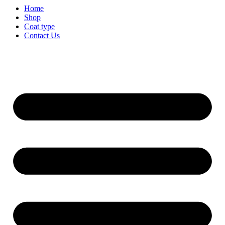
Home
Shop
Coat type
Contact Us