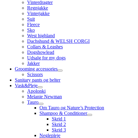
Vinterdragter
Regnjakke
Vinterjakke
Suit
Fleece
Sko
West highland
Dachshund & WELSH CORGI
Collars & Leashes
Dogshowlead
Udsalg for my dogs
Jakker
Grooming accessories
Scissors
Sanitary pants og belter
Vask&Pleje
Apolonki
Melanie Newman
Tauro
Om Tauro og Nature’s Protection
Shampoo & Conditioner
Skrid 1
Skrid 2
Skrid 3
Neglepleje