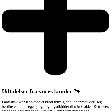
Udtalelser fra vores kunder 🐾
Fantastisk webshop med et bredt udvalg af hundeprodukter! Jeg
bestilte et hundelegetøj og nogle godbidder til min Golden Retriever,
og begge dele var af høj kvalitet. Hurtig levering og god