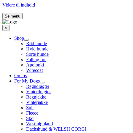
Videre til indhold
Se menu
×
Shop
Rød hunde
Hvid hunde
Sorte hunde
Falling fur
Apolonki
Wirecoat
Om os
For My Dogs
Regndragter
Vinterdragter
Regnjakke
Vinterjakke
Suit
Fleece
Sko
West highland
Dachshund & WELSH CORGI