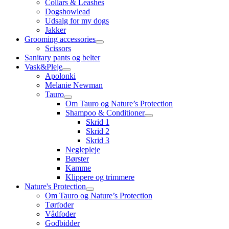
Collars & Leashes
Dogshowlead
Udsalg for my dogs
Jakker
Grooming accessories
Scissors
Sanitary pants og belter
Vask&Pleje
Apolonki
Melanie Newman
Tauro
Om Tauro og Nature’s Protection
Shampoo & Conditioner
Skrid 1
Skrid 2
Skrid 3
Neglepleje
Børster
Kamme
Klippere og trimmere
Nature's Protection
Om Tauro og Nature’s Protection
Tørfoder
Vådfoder
Godbidder