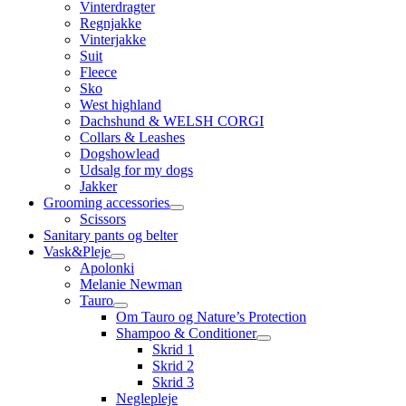
Vinterdragter
Regnjakke
Vinterjakke
Suit
Fleece
Sko
West highland
Dachshund & WELSH CORGI
Collars & Leashes
Dogshowlead
Udsalg for my dogs
Jakker
Grooming accessories
Scissors
Sanitary pants og belter
Vask&Pleje
Apolonki
Melanie Newman
Tauro
Om Tauro og Nature’s Protection
Shampoo & Conditioner
Skrid 1
Skrid 2
Skrid 3
Neglepleje