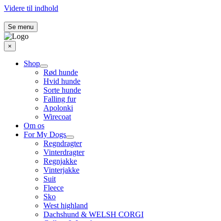
Videre til indhold
Se menu
×
Shop
Rød hunde
Hvid hunde
Sorte hunde
Falling fur
Apolonki
Wirecoat
Om os
For My Dogs
Regndragter
Vinterdragter
Regnjakke
Vinterjakke
Suit
Fleece
Sko
West highland
Dachshund & WELSH CORGI