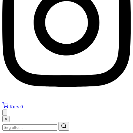
Kurv
0
×