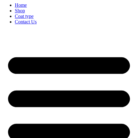
Home
Shop
Coat type
Contact Us