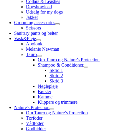
Collars & Leashes
Dogshowlead
Udsalg for my dogs
Jakker
Grooming accessories
Scissors
Sanitary pants og belter
Vask&Pleje
Apolonki
Melanie Newman
Tauro
Om Tauro og Nature’s Protection
Shampoo & Conditioner
Skrid 1
Skrid 2
Skrid 3
Neglepleje
Børster
Kamme
Klippere og trimmere
Nature's Protection
Om Tauro og Nature’s Protection
Tørfoder
Vådfoder
Godbidder