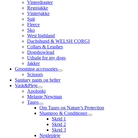
Vinterdragter
Regnjakke
Vinterjakke
Suit
Fleece
Sko
West highland
Dachshund & WELSH CORGI
Collars & Leashes
Dogshowlead
Udsalg for my dogs
Jakker
Grooming accessories
Scissors
Sanitary pants og belter
Vask&Pleje
Apolonki
Melanie Newman
Tauro
Om Tauro og Nature’s Protection
Shampoo & Conditioner
Skrid 1
Skrid 2
Skrid 3
Neglepleje