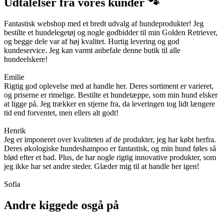
Udtalelser fra vores kunder 🐾
Fantastisk webshop med et bredt udvalg af hundeprodukter! Jeg
bestilte et hundelegetøj og nogle godbidder til min Golden Retriever,
og begge dele var af høj kvalitet. Hurtig levering og god
kundeservice. Jeg kan varmt anbefale denne butik til alle
hundeelskere!
Emilie
Rigtig god oplevelse med at handle her. Deres sortiment er varieret,
og priserne er rimelige. Bestilte et hundetæppe, som min hund elsker
at ligge på. Jeg trækker en stjerne fra, da leveringen tog lidt længere
tid end forventet, men ellers alt godt!
Henrik
Jeg er imponeret over kvaliteten af de produkter, jeg har købt herfra.
Deres økologiske hundeshampoo er fantastisk, og min hund føles så
blød efter et bad. Plus, de har nogle rigtig innovative produkter, som
jeg ikke har set andre steder. Glæder mig til at handle her igen!
Sofia
Andre kiggede osgå på