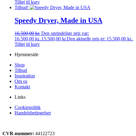
Tilføj til kurv
Tilbud!
Speedy Dryer, Made in USA
16.500,00
kr.
Den oprindelige pris var:
16.500,00 kr..
15.500,00
kr.
Den aktuelle pris er: 15.500,00 kr..
Tilføj til kurv
Hjemmeside
Shop
Tilbud
Inspiration
Om os
Kontakt
Links
Cookiepolitik
Handelsbetingelser
CVR-nummer:
44122723