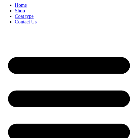
Home
Shop
Coat type
Contact Us