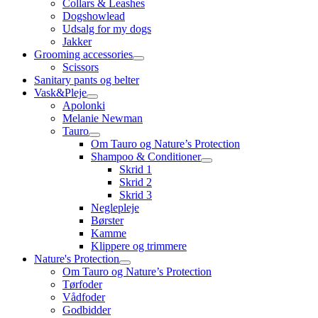
Collars & Leashes
Dogshowlead
Udsalg for my dogs
Jakker
Grooming accessories
Scissors
Sanitary pants og belter
Vask&Pleje
Apolonki
Melanie Newman
Tauro
Om Tauro og Nature’s Protection
Shampoo & Conditioner
Skrid 1
Skrid 2
Skrid 3
Neglepleje
Børster
Kamme
Klippere og trimmere
Nature's Protection
Om Tauro og Nature’s Protection
Tørfoder
Vådfoder
Godbidder