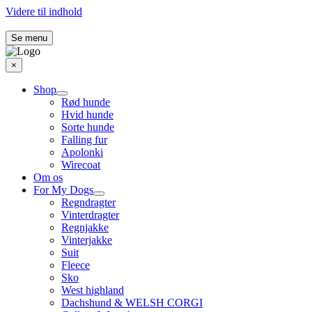
Videre til indhold
Se menu
×
Shop
Rød hunde
Hvid hunde
Sorte hunde
Falling fur
Apolonki
Wirecoat
Om os
For My Dogs
Regndragter
Vinterdragter
Regnjakke
Vinterjakke
Suit
Fleece
Sko
West highland
Dachshund & WELSH CORGI