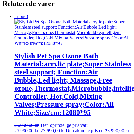
Relaterede varer
Tilbud!
Stylish Pet Spa Ozone Bath
Material:acrylic plate;Super Stainless
steel support; Function:Air
Bubble,Led light; Massage,Free
ozone,Thermostat,Microbubble,intelli
Controller, Hot,Cold,Mixing
Valves;Pressure spray;Color:All
White;Size/cm:12080*95
25.990,00
kr.
Den oprindelige pris var:
25.990,00 kr..
23.990,00
kr.
Den aktuelle pris er: 23.990,00 kr..