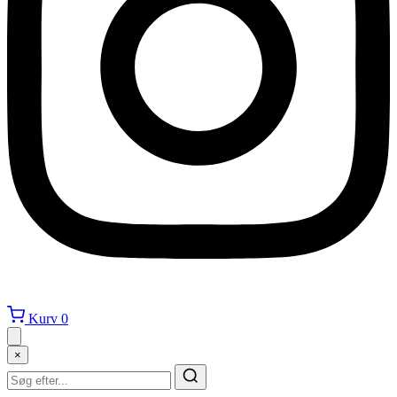
Kurv
0
×