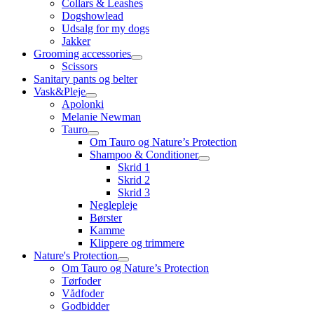
Collars & Leashes
Dogshowlead
Udsalg for my dogs
Jakker
Grooming accessories
Scissors
Sanitary pants og belter
Vask&Pleje
Apolonki
Melanie Newman
Tauro
Om Tauro og Nature’s Protection
Shampoo & Conditioner
Skrid 1
Skrid 2
Skrid 3
Neglepleje
Børster
Kamme
Klippere og trimmere
Nature's Protection
Om Tauro og Nature’s Protection
Tørfoder
Vådfoder
Godbidder