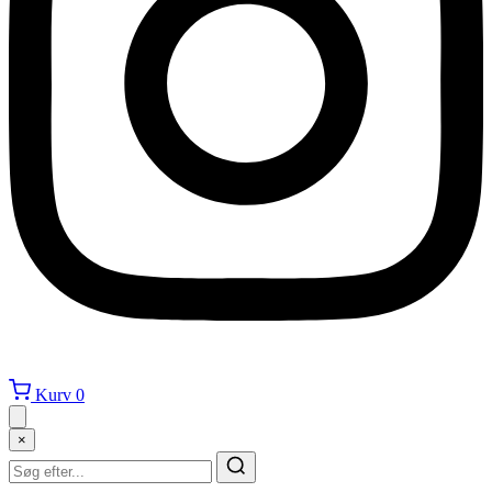
Kurv
0
×