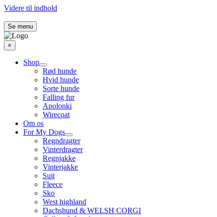
Videre til indhold
Se menu
×
Shop
Rød hunde
Hvid hunde
Sorte hunde
Falling fur
Apolonki
Wirecoat
Om os
For My Dogs
Regndragter
Vinterdragter
Regnjakke
Vinterjakke
Suit
Fleece
Sko
West highland
Dachshund & WELSH CORGI