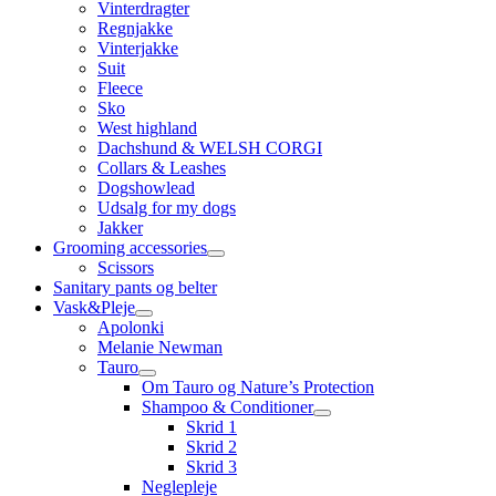
Vinterdragter
Regnjakke
Vinterjakke
Suit
Fleece
Sko
West highland
Dachshund & WELSH CORGI
Collars & Leashes
Dogshowlead
Udsalg for my dogs
Jakker
Grooming accessories
Scissors
Sanitary pants og belter
Vask&Pleje
Apolonki
Melanie Newman
Tauro
Om Tauro og Nature’s Protection
Shampoo & Conditioner
Skrid 1
Skrid 2
Skrid 3
Neglepleje