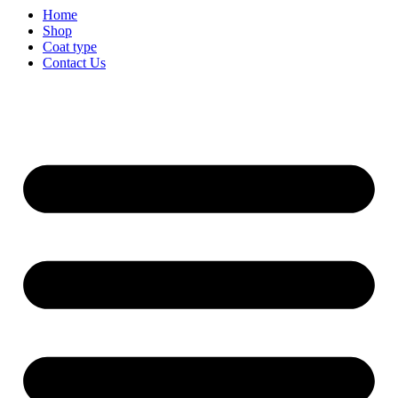
Home
Shop
Coat type
Contact Us