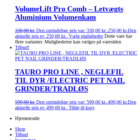
VolumeLift Pro Comb – Letvægts
Aluminium Volumenkam
330,00
kr.
Den oprindelige pris var: 330,00 kr..
250,00
kr.
Den
aktuelle pris er: 250,00 kr..
Vælg muligheder
Dette vare har
flere varianter. Mulighederne kan vælges på varesiden
Tilbud!
TAURO PRO LINE , NEGLEFIL
TIL DYR /ELECTRIC PET NAIL
GRINDER/TRADLØS
599,00
kr.
Den oprindelige pris var: 599,00 kr..
499,00
kr.
Den
aktuelle pris er: 499,00 kr..
Tilføj til kurv
Hjemmeside
Shop
Tilbud