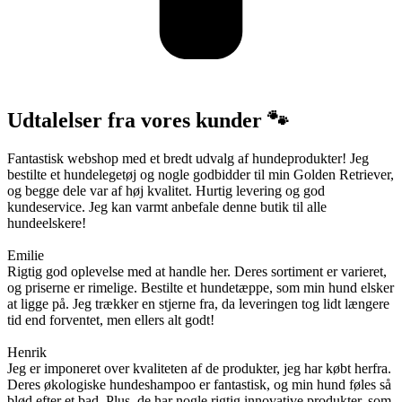
Udtalelser fra vores kunder 🐾
Fantastisk webshop med et bredt udvalg af hundeprodukter! Jeg
bestilte et hundelegetøj og nogle godbidder til min Golden Retriever,
og begge dele var af høj kvalitet. Hurtig levering og god
kundeservice. Jeg kan varmt anbefale denne butik til alle
hundeelskere!
Emilie
Rigtig god oplevelse med at handle her. Deres sortiment er varieret,
og priserne er rimelige. Bestilte et hundetæppe, som min hund elsker
at ligge på. Jeg trækker en stjerne fra, da leveringen tog lidt længere
tid end forventet, men ellers alt godt!
Henrik
Jeg er imponeret over kvaliteten af de produkter, jeg har købt herfra.
Deres økologiske hundeshampoo er fantastisk, og min hund føles så
blød efter et bad. Plus, de har nogle rigtig innovative produkter, som