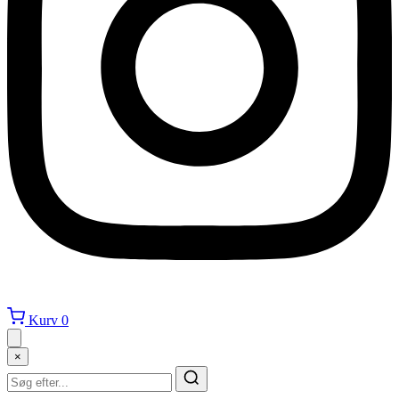
Kurv
0
×