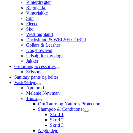
Vinterdragter
Regnjakke
Vinterjakke
Suit
Fleece
Sko
West highland
Dachshund & WELSH CORGI
Collars & Leashes
Dogshowlead
Udsalg for my dogs
Jakker
Grooming accessories
Scissors
Sanitary pants og belter
Vask&Pleje
Apolonki
Melanie Newman
Tauro
Om Tauro og Nature’s Protection
Shampoo & Conditioner
Skrid 1
Skrid 2
Skrid 3
Neglepleje