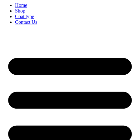
Home
Shop
Coat type
Contact Us