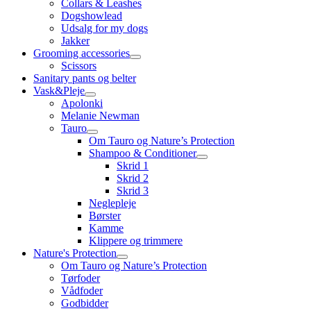
Collars & Leashes
Dogshowlead
Udsalg for my dogs
Jakker
Grooming accessories
Scissors
Sanitary pants og belter
Vask&Pleje
Apolonki
Melanie Newman
Tauro
Om Tauro og Nature’s Protection
Shampoo & Conditioner
Skrid 1
Skrid 2
Skrid 3
Neglepleje
Børster
Kamme
Klippere og trimmere
Nature's Protection
Om Tauro og Nature’s Protection
Tørfoder
Vådfoder
Godbidder