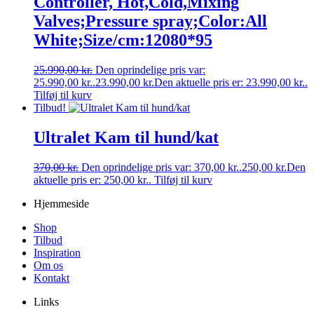
Controller, Hot,Cold,Mixing
Valves;Pressure spray;Color:All
White;Size/cm:12080*95
25.990,00
kr.
Den oprindelige pris var:
25.990,00 kr..
23.990,00
kr.
Den aktuelle pris er: 23.990,00 kr..
Tilføj til kurv
Tilbud!
Ultralet Kam til hund/kat
370,00
kr.
Den oprindelige pris var: 370,00 kr..
250,00
kr.
Den
aktuelle pris er: 250,00 kr..
Tilføj til kurv
Hjemmeside
Shop
Tilbud
Inspiration
Om os
Kontakt
Links