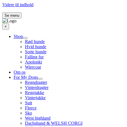
Videre til indhold
Se menu
×
Shop
Rød hunde
Hvid hunde
Sorte hunde
Falling fur
Apolonki
Wirecoat
Om os
For My Dogs
Regndragter
Vinterdragter
Regnjakke
Vinterjakke
Suit
Fleece
Sko
West highland
Dachshund & WELSH CORGI