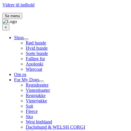
Videre til indhold
Se menu
×
Shop
Rød hunde
Hvid hunde
Sorte hunde
Falling fur
Apolonki
Wirecoat
Om os
For My Dogs
Regndragter
Vinterdragter
Regnjakke
Vinterjakke
Suit
Fleece
Sko
West highland
Dachshund & WELSH CORGI