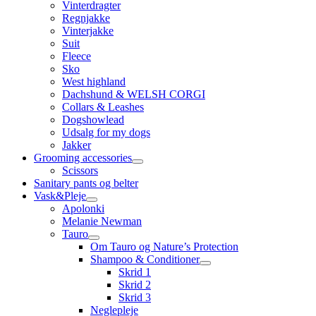
Vinterdragter
Regnjakke
Vinterjakke
Suit
Fleece
Sko
West highland
Dachshund & WELSH CORGI
Collars & Leashes
Dogshowlead
Udsalg for my dogs
Jakker
Grooming accessories
Scissors
Sanitary pants og belter
Vask&Pleje
Apolonki
Melanie Newman
Tauro
Om Tauro og Nature’s Protection
Shampoo & Conditioner
Skrid 1
Skrid 2
Skrid 3
Neglepleje