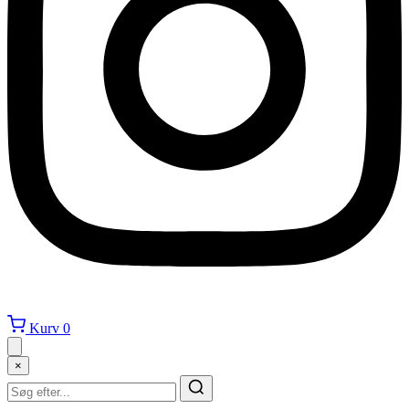
Kurv
0
×