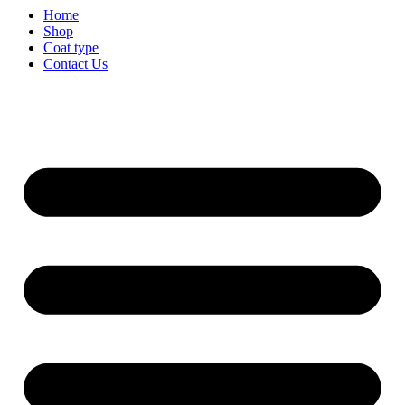
Home
Shop
Coat type
Contact Us