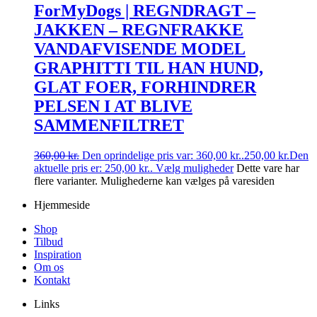
ForMyDogs | REGNDRAGT –
JAKKEN – REGNFRAKKE
VANDAFVISENDE MODEL
GRAPHITTI TIL HAN HUND,
GLAT FOER, FORHINDRER
PELSEN I AT BLIVE
SAMMENFILTRET
360,00
kr.
Den oprindelige pris var: 360,00 kr..
250,00
kr.
Den
aktuelle pris er: 250,00 kr..
Vælg muligheder
Dette vare har
flere varianter. Mulighederne kan vælges på varesiden
Hjemmeside
Shop
Tilbud
Inspiration
Om os
Kontakt
Links