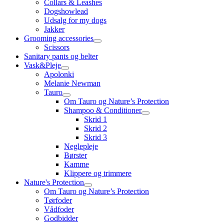
Collars & Leashes
Dogshowlead
Udsalg for my dogs
Jakker
Grooming accessories
Scissors
Sanitary pants og belter
Vask&Pleje
Apolonki
Melanie Newman
Tauro
Om Tauro og Nature’s Protection
Shampoo & Conditioner
Skrid 1
Skrid 2
Skrid 3
Neglepleje
Børster
Kamme
Klippere og trimmere
Nature's Protection
Om Tauro og Nature’s Protection
Tørfoder
Vådfoder
Godbidder