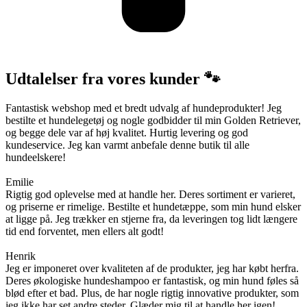
Udtalelser fra vores kunder 🐾
Fantastisk webshop med et bredt udvalg af hundeprodukter! Jeg
bestilte et hundelegetøj og nogle godbidder til min Golden Retriever,
og begge dele var af høj kvalitet. Hurtig levering og god
kundeservice. Jeg kan varmt anbefale denne butik til alle
hundeelskere!
Emilie
Rigtig god oplevelse med at handle her. Deres sortiment er varieret,
og priserne er rimelige. Bestilte et hundetæppe, som min hund elsker
at ligge på. Jeg trækker en stjerne fra, da leveringen tog lidt længere
tid end forventet, men ellers alt godt!
Henrik
Jeg er imponeret over kvaliteten af de produkter, jeg har købt herfra.
Deres økologiske hundeshampoo er fantastisk, og min hund føles så
blød efter et bad. Plus, de har nogle rigtig innovative produkter, som
jeg ikke har set andre steder. Glæder mig til at handle her igen!